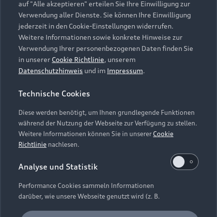
auf "Alle akzeptieren" erteilen Sie Ihre Einwilligung zur
Verwendung aller Dienste. Sie können Ihre Einwilligung
Regie: Aaron Horvath, Michael Jelenic
jederzeit in den Cookie-Einstellungen widerrufen.
Animationsfilm
Weitere Informationen sowie konkrete Hinweise zur
J / USA 2026, 99 Min., ab 6 Jahre
Verwendung Ihrer personenbezogenen Daten finden Sie
in unserer
Cookie Richtlinie
, unserem
Die New Yorker Klempner-Brüder Mario und Luigi
Datenschutzhinweis
und im
Impressum
.
haben ihr Glück in der von Prinzessin Peach
regierten quietschbunten Welt gefunden. Auch
Technische Cookies
ihr früherer Gegner ist in geschrumpfter Form
dort handzahm und freundlich geworden. Doch
Diese werden benötigt, um Ihnen grundlegende Funktionen
als dessen Sohn ihn zu befreien versucht und die
während der Nutzung der Webseite zur Verfügung zu stellen.
Schwester der Prinzessin entführt, müssen die
Weitere Informationen können Sie in unserer
Cookie
Klempner-Brüder und ihre Helfer ein weiteres Mal
Richtlinie
nachlesen.
den Kampf aufnehmen. Drei Jahre nach ihrem
Leinwanddebüt bestreiten die beliebten
Analyse und Statistik
Klempner Mario und Luigi ein neues Abenteuer.
Performance Cookies sammeln Informationen
Super Mario erobert dabei neue Sphären: Um eine
darüber, wie unsere Webseite genutzt wird (z. B.
weitere heldenhafte Mission zu meistern, muss er
Anzahl der Besuche, Verweildauer). Diese Cookies
sich mit seinem Erzfeind verbünden und das