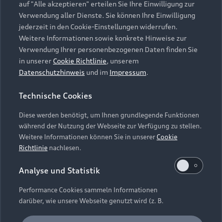
auf "Alle akzeptieren" erteilen Sie Ihre Einwilligung zur
Verwendung aller Dienste. Sie können Ihre Einwilligung
Regie: Gregor Schnitzler
jederzeit in den Cookie-Einstellungen widerrufen.
Mit Nala, Heike Makatsch, Rosalie Thomass u. a.
Weitere Informationen sowie konkrete Hinweise zur
D / A 2025, 89 Min., ab 0 Jahre
Verwendung Ihrer personenbezogenen Daten finden Sie
in unserer
Cookie Richtlinie
, unserem
Die junge Hexe Bibi freut sich riesig: Der
Datenschutzhinweis
und im
Impressum
.
Hexenkongress findet dieses Mal auf dem
Blocksberg statt – direkt vor ihrer Haustür.
Technische Cookies
Gemeinsam mit Schubia und Flauipaui möchte sie
als Helferin mitwirken. Doch kaum treffen die
Diese werden benötigt, um Ihnen grundlegende Funktionen
ersten Hexen ein, geraten die Ereignisse außer
während der Nutzung der Webseite zur Verfügung zu stellen.
Kontrolle. Zaubersprüche verlaufen schief, die
Weitere Informationen können Sie in unserer
Cookie
älteren Hexen verhalten sich merkwürdig und die
Richtlinie
nachlesen.
gesamte Versammlung droht zu scheitern.
Inmitten des Durcheinanders stehen die drei
Analyse und Statistik
jungen Hexen vor einer großen Herausforderung.
Performance Cookies sammeln Informationen
Mit Einfallsreichtum, Zusammenhalt und einer
darüber, wie unsere Webseite genutzt wird (z. B.
Portion Mut setzen sie alles daran, das drohende
Anzahl der Besuche, Verweildauer). Diese Cookies
Chaos zu bändigen und den Hexenkongress zu