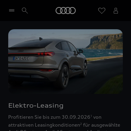
Startseite
Händler wählen
Elektro-Leasing
Profitieren Sie bis zum 30.09.2026
von
1
attraktiven Leasingkonditionen
für ausgewählte
2