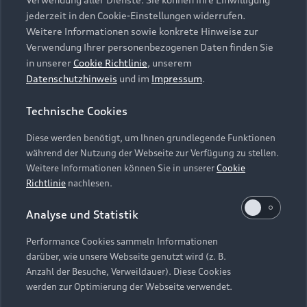
Audi Services
Über Audi
Kundenservice
jederzeit in den Cookie-Einstellungen widerrufen.
Finanzierung
Garantie
Weitere Informationen sowie konkrete Hinweise zur
Händlersuche
Aktionen & Angebote
Verwendung Ihrer personenbezogenen Daten finden Sie
Unternehmen
Audi digital services
in unserer
Cookie Richtlinie
, unserem
Audi Code
Geschäftskunden
Datenschutzhinweis
und im
Impressum
.
Karriere
myAudi
Häufige Fragen (FAQ)
Investor Relations
Technische Cookies
© 2026 AUDI AG. Alle Rechte vorbehalten
Audi Online Beratung
Presse & Media Center
Diese werden benötigt, um Ihnen grundlegende Funktionen
Impressum
Rechtliches
Hinweisgebersystem
Online-Terminvereinbarung
während der Nutzung der Webseite zur Verfügung zu stellen.
Datenschutz
Datenschutzinformation
Cookie-Einstellungen
Weitere Informationen können Sie in unserer
Cookie
Servicekontakt
Cookie-Richtlinie
Barrierefreiheit
Richtlinie
nachlesen.
Audi erleben
Digital Services Act
EU Data Act
Bordbuch & Bedienungsanleitungen
Analyse und Statistik
Newsletter
Verträge kündigen
Performance Cookies sammeln Informationen
Hinweis: Die aktuelle Darstellung und Anordnung der
darüber, wie unsere Webseite genutzt wird (z. B.
Vertrag widerrufen
Embleme am Fahrzeug bei allen Abbildungen auf dieser
Anzahl der Besuche, Verweildauer). Diese Cookies
Webseite kann abweichen.
werden zur Optimierung der Webseite verwendet.