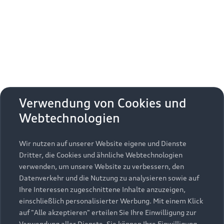
Erhalten Sie kostenfrei eine online
Fahrzeugbewertung und besprechen Sie alles
weitere mit Ihrem ausgewählten Audi Partner.
Jetzt kostenlos bewerten
Zurück nach oben
Verwendung von Cookies und
Webtechnologien
Modelle
Wir nutzen auf unserer Website eigene und Dienste
Kaufen & leasen
Alle Modelle
Dritter, die Cookies und ähnliche Webtechnologien
verwenden, um unsere Website zu verbessern, den
Modelle vergleichen
Service & Zubehör
Neuwagensuche
Datenverkehr und die Nutzung zu analysieren sowie auf
Elektromodelle
Ihre Interessen zugeschnittene Inhalte anzuzeigen,
Gebrauchtwagensuche
einschließlich personalisierter Werbung. Mit einem Klick
Support
Saisonale Angebote
Plug-in-Hybride
auf "Alle akzeptieren" erteilen Sie Ihre Einwilligung zur
Gebrauchtwagen
Verwendung aller Dienste. Sie können Ihre Einwilligung