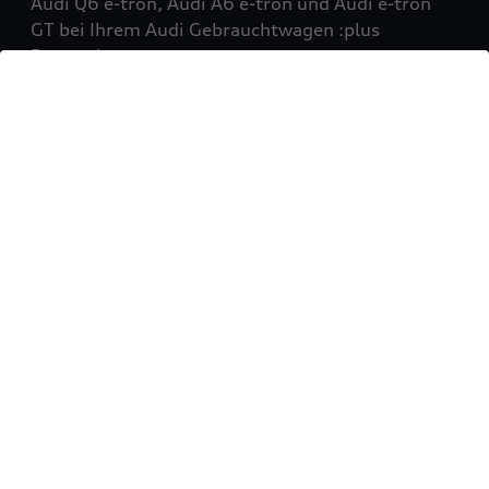
Audi Q6 e-tron, Audi A6 e-tron und Audi e-tron
GT bei Ihrem Audi Gebrauchtwagen :plus
Partner!
Mehr erfahren
Sie möchten Ihr Fahrzeug
verkaufen?