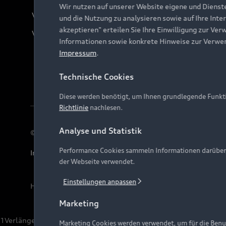
Wir nutzen auf unserer Website eigene und Dienst
Verträge kündigen
und die Nutzung zu analysieren sowie auf Ihre Inte
akzeptieren" erteilen Sie Ihre Einwilligung zur Ver
Vertrag widerrufen
Informationen sowie konkrete Hinweise zur Verwe
Impressum
.
Technische Cookies
Diese werden benötigt, um Ihnen grundlegende Funkti
Richtlinie
nachlesen.
Analyse und Statistik
© 2026 AUDI AG. Alle Rechte vorbehalten
Performance Cookies sammeln Informationen darüber, w
Impressum
Rechtliches
Hinweisgebersystem
Date
der Webseite verwendet.
Einstellungen anpassen
Hinweis: Die aktuelle Darstellung und Anordnung der 
Marketing
1
Verlängerung vorbehalten.
Marketing Cookies werden verwendet, um für die Benut