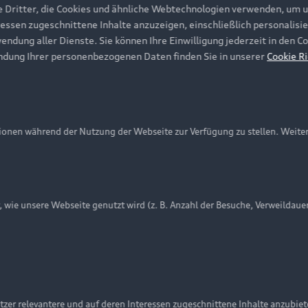
e Dritter, die Cookies und ähnliche Webtechnologien verwenden, um 
ressen zugeschnittene Inhalte anzuzeigen, einschließlich personalisie
wendung aller Dienste. Sie können Ihre Einwilligung jederzeit in den 
ndung Ihrer personenbezogenen Daten finden Sie in unserer
Cookie Ri
onen während der Nutzung der Webseite zur Verfügung zu stellen. Weite
ie unsere Webseite genutzt wird (z. B. Anzahl der Besuche, Verweildaue
nschutzinformation
Cookie-Einstellungen
Cookie-Richtlinie
Embleme am Fahrzeug bei allen Abbildungen auf dieser Webseit
zer relevantere und auf deren Interessen zugeschnittene Inhalte anzubie