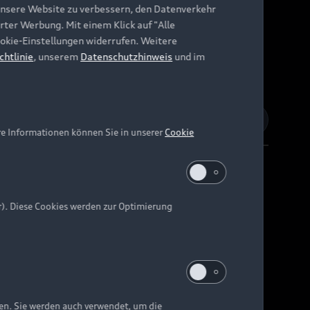
unsere Website zu verbessern, den Datenverkehr
rter Werbung. Mit einem Klick auf "Alle
Cookie-Einstellungen widerrufen. Weitere
chtlinie
, unserem
Datenschutzhinweis
und im
re Informationen können Sie in unserer
Cookie
r). Diese Cookies werden zur Optimierung
Barrierefreiheit
Digital Services Act
EU Data Act
e kann abweichen.
ten. Sie werden auch verwendet, um die