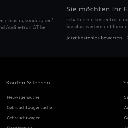
Sie möchten Ihr 
Erhalten Sie kostenfrei ei
ven Leasingkonditionen
2
Sie alles weitere mit Ihrem
nd Audi e-tron GT bei
Jetzt kostenlos bewerten
Kaufen & leasen
S
Neuwagensuche
S
Gebrauchtwagensuche
Au
Gebrauchtwagen
G
Finanzierung
Au