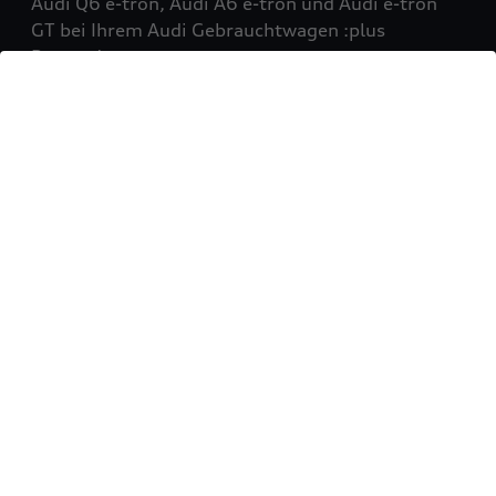
Audi Q6 e-tron, Audi A6 e-tron und Audi e-tron
GT bei Ihrem Audi Gebrauchtwagen :plus
Partner!
Mehr erfahren
Sie möchten Ihr Fahrzeug
verkaufen?