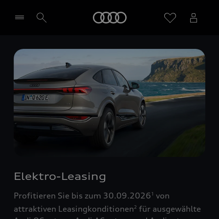
Startseite
Händler wählen
Elektro-Leasing
Profitieren Sie bis zum 30.09.2026
von
1
attraktiven Leasingkonditionen
für ausgewählte
2