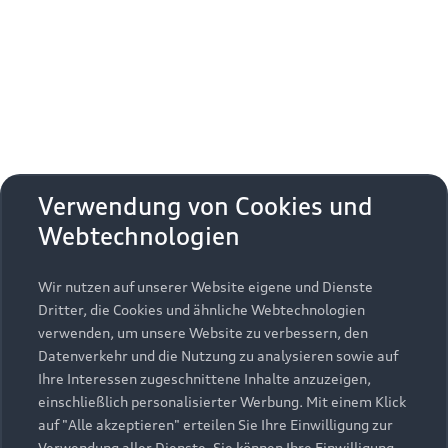
Erhalten Sie kostenfrei eine online
Fahrzeugbewertung und besprechen Sie alles
weitere mit Ihrem ausgewählten Audi Partner.
Jetzt kostenlos bewerten
Zurück nach oben
Verwendung von Cookies und
Webtechnologien
Modelle
Wir nutzen auf unserer Website eigene und Dienste
Kaufen & leasen
Alle Modelle
Dritter, die Cookies und ähnliche Webtechnologien
verwenden, um unsere Website zu verbessern, den
Modelle vergleichen
Service & Zubehör
Neuwagensuche
Datenverkehr und die Nutzung zu analysieren sowie auf
Elektromodelle
Ihre Interessen zugeschnittene Inhalte anzuzeigen,
Gebrauchtwagensuche
einschließlich personalisierter Werbung. Mit einem Klick
Support
Saisonale Angebote
Plug-in-Hybride
auf "Alle akzeptieren" erteilen Sie Ihre Einwilligung zur
Gebrauchtwagen
Verwendung aller Dienste. Sie können Ihre Einwilligung