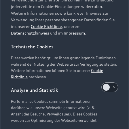
Audi Services
Über Audi
Kundenservice
jederzeit in den Cookie-Einstellungen widerrufen.
Finanzierung
Garantie
Weitere Informationen sowie konkrete Hinweise zur
Händlersuche
Aktionen & Angebote
Verwendung Ihrer personenbezogenen Daten finden Sie
Unternehmen
Audi digital services
in unserer
Cookie Richtlinie
, unserem
Audi Code
Geschäftskunden
Datenschutzhinweis
und im
Impressum
.
Karriere
myAudi
Häufige Fragen (FAQ)
Investor Relations
Technische Cookies
© 2026 AUDI AG. Alle Rechte vorbehalten
Audi Online Beratung
Presse & Media Center
Diese werden benötigt, um Ihnen grundlegende Funktionen
Impressum
Rechtliches
Hinweisgebersystem
Online-Terminvereinbarung
während der Nutzung der Webseite zur Verfügung zu stellen.
Datenschutz
Datenschutzinformation
Cookie-Einstellungen
Weitere Informationen können Sie in unserer
Cookie
Servicekontakt
Cookie-Richtlinie
Barrierefreiheit
Richtlinie
nachlesen.
Audi erleben
Digital Services Act
EU Data Act
Bordbuch & Bedienungsanleitungen
Analyse und Statistik
Newsletter
Verträge kündigen
Performance Cookies sammeln Informationen
Hinweis: Die aktuelle Darstellung und Anordnung der
darüber, wie unsere Webseite genutzt wird (z. B.
Vertrag widerrufen
Embleme am Fahrzeug bei allen Abbildungen auf dieser
Anzahl der Besuche, Verweildauer). Diese Cookies
Webseite kann abweichen.
werden zur Optimierung der Webseite verwendet.