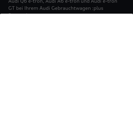
Audi Q6 e-tron, Audi A6 e-tron und Audi e-tron
GT bei Ihrem Audi Gebrauchtwagen :plus
Partner!
Mehr erfahren
Sie möchten Ihr Fahrzeug
verkaufen?