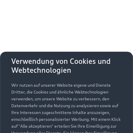
Erhalten Sie kostenfrei eine online
Fahrzeugbewertung und besprechen Sie alles
weitere mit Ihrem ausgewählten Audi Partner.
Jetzt kostenlos bewerten
Zurück nach oben
Verwendung von Cookies und
Webtechnologien
Modelle
Wir nutzen auf unserer Website eigene und Dienste
Kaufen & leasen
Alle Modelle
Dritter, die Cookies und ähnliche Webtechnologien
verwenden, um unsere Website zu verbessern, den
Modelle vergleichen
Service & Zubehör
Neuwagensuche
Datenverkehr und die Nutzung zu analysieren sowie auf
Elektromodelle
Ihre Interessen zugeschnittene Inhalte anzuzeigen,
Gebrauchtwagensuche
einschließlich personalisierter Werbung. Mit einem Klick
Support
Saisonale Angebote
Plug-in-Hybride
auf "Alle akzeptieren" erteilen Sie Ihre Einwilligung zur
Gebrauchtwagen
Verwendung aller Dienste. Sie können Ihre Einwilligung