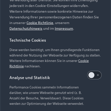
Audi Services
Über Audi
Kundenservice
jederzeit in den Cookie-Einstellungen widerrufen.
Finanzierung
Garantie
Weitere Informationen sowie konkrete Hinweise zur
Händlersuche
Aktionen & Angebote
Verwendung Ihrer personenbezogenen Daten finden Sie
Unternehmen
Audi digital services
in unserer
Cookie Richtlinie
, unserem
Audi Code
Geschäftskunden
Datenschutzhinweis
und im
Impressum
.
Karriere
myAudi
Häufige Fragen (FAQ)
Investor Relations
Technische Cookies
© 2026 AUDI AG. Alle Rechte vorbehalten
Audi Online Beratung
Presse & Media Center
Diese werden benötigt, um Ihnen grundlegende Funktionen
Impressum
Rechtliches
Hinweisgebersystem
Online-Terminvereinbarung
während der Nutzung der Webseite zur Verfügung zu stellen.
Datenschutz
Datenschutzinformation
Cookie-Einstellungen
Weitere Informationen können Sie in unserer
Cookie
Servicekontakt
Cookie-Richtlinie
Barrierefreiheit
Richtlinie
nachlesen.
Audi erleben
Digital Services Act
EU Data Act
Bordbuch & Bedienungsanleitungen
Analyse und Statistik
Newsletter
Verträge kündigen
Performance Cookies sammeln Informationen
Hinweis: Die aktuelle Darstellung und Anordnung der
darüber, wie unsere Webseite genutzt wird (z. B.
Vertrag widerrufen
Embleme am Fahrzeug bei allen Abbildungen auf dieser
Anzahl der Besuche, Verweildauer). Diese Cookies
Webseite kann abweichen.
werden zur Optimierung der Webseite verwendet.