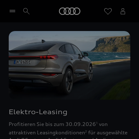
Startseite
Händler wählen
Elektro-Leasing
Profitieren Sie bis zum 30.09.2026
von
1
attraktiven Leasingkonditionen
für ausgewählte
2