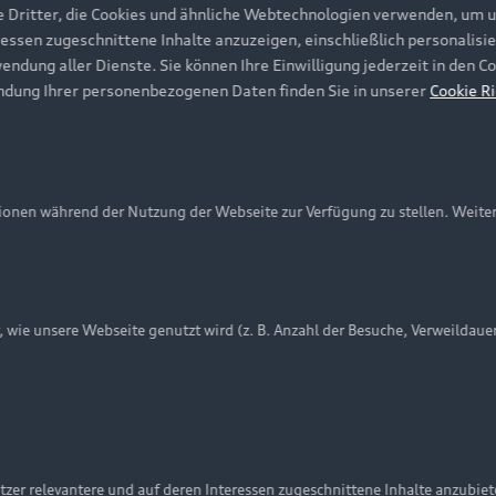
e Dritter, die Cookies und ähnliche Webtechnologien verwenden, um 
ressen zugeschnittene Inhalte anzuzeigen, einschließlich personalisie
wendung aller Dienste. Sie können Ihre Einwilligung jederzeit in den 
ndung Ihrer personenbezogenen Daten finden Sie in unserer
Cookie Ri
onen während der Nutzung der Webseite zur Verfügung zu stellen. Weite
ie unsere Webseite genutzt wird (z. B. Anzahl der Besuche, Verweildaue
nschutzinformation
Cookie-Einstellungen
Cookie-Richtlinie
Embleme am Fahrzeug bei allen Abbildungen auf dieser Webseit
zer relevantere und auf deren Interessen zugeschnittene Inhalte anzubie