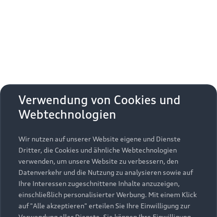
Erhalten Sie kostenfrei eine online
Fahrzeugbewertung und besprechen Sie alles
weitere mit Ihrem ausgewählten Audi Partner.
Jetzt kostenlos bewerten
Zurück nach oben
Verwendung von Cookies und
Webtechnologien
Modelle
Wir nutzen auf unserer Website eigene und Dienste
Kaufen & leasen
Alle Modelle
Dritter, die Cookies und ähnliche Webtechnologien
verwenden, um unsere Website zu verbessern, den
Modelle vergleichen
Service & Zubehör
Neuwagensuche
Datenverkehr und die Nutzung zu analysieren sowie auf
Elektromodelle
Ihre Interessen zugeschnittene Inhalte anzuzeigen,
Gebrauchtwagensuche
einschließlich personalisierter Werbung. Mit einem Klick
Support
Saisonale Angebote
Plug-in-Hybride
auf "Alle akzeptieren" erteilen Sie Ihre Einwilligung zur
Gebrauchtwagen
Verwendung aller Dienste. Sie können Ihre Einwilligung