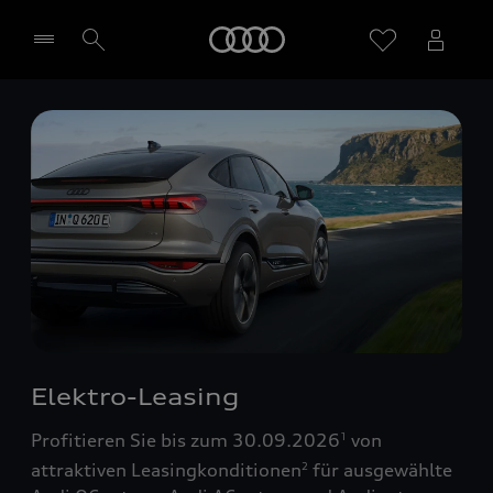
Startseite
Händler wählen
Elektro-Leasing
Profitieren Sie bis zum 30.09.2026
von
1
attraktiven Leasingkonditionen
für ausgewählte
2