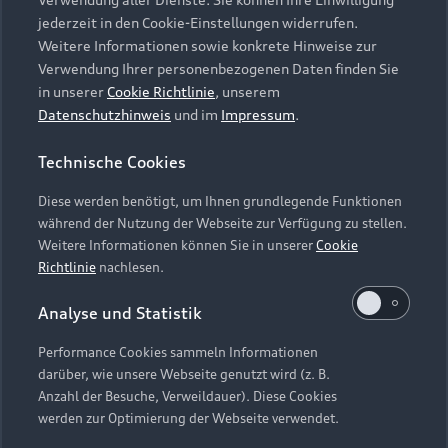
Audi Services
Über Audi
Kundenservice
jederzeit in den Cookie-Einstellungen widerrufen.
Finanzierung
Garantie
Weitere Informationen sowie konkrete Hinweise zur
Händlersuche
Aktionen & Angebote
Verwendung Ihrer personenbezogenen Daten finden Sie
Unternehmen
Audi digital services
in unserer
Cookie Richtlinie
, unserem
Audi Code
Geschäftskunden
Datenschutzhinweis
und im
Impressum
.
Karriere
myAudi
Häufige Fragen (FAQ)
Investor Relations
Technische Cookies
© 2026 AUDI AG. Alle Rechte vorbehalten
Audi Online Beratung
Presse & Media Center
Diese werden benötigt, um Ihnen grundlegende Funktionen
Impressum
Rechtliches
Hinweisgebersystem
Online-Terminvereinbarung
während der Nutzung der Webseite zur Verfügung zu stellen.
Datenschutz
Datenschutzinformation
Cookie-Einstellungen
Weitere Informationen können Sie in unserer
Cookie
Servicekontakt
Cookie-Richtlinie
Barrierefreiheit
Richtlinie
nachlesen.
Audi erleben
Digital Services Act
EU Data Act
Bordbuch & Bedienungsanleitungen
Analyse und Statistik
Newsletter
Verträge kündigen
Performance Cookies sammeln Informationen
Hinweis: Die aktuelle Darstellung und Anordnung der
darüber, wie unsere Webseite genutzt wird (z. B.
Vertrag widerrufen
Embleme am Fahrzeug bei allen Abbildungen auf dieser
Anzahl der Besuche, Verweildauer). Diese Cookies
Webseite kann abweichen.
werden zur Optimierung der Webseite verwendet.