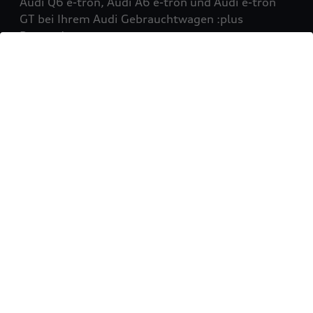
Audi Q6 e-tron, Audi A6 e-tron und Audi e-tron
GT bei Ihrem Audi Gebrauchtwagen :plus
Partner!
Mehr erfahren
Sie möchten Ihr Fahrzeug
verkaufen?