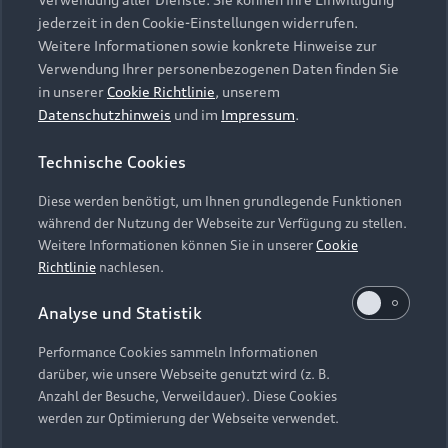
Audi Services
Über Audi
Kundenservice
jederzeit in den Cookie-Einstellungen widerrufen.
Finanzierung
Garantie
Weitere Informationen sowie konkrete Hinweise zur
Händlersuche
Aktionen & Angebote
Verwendung Ihrer personenbezogenen Daten finden Sie
Unternehmen
Audi digital services
in unserer
Cookie Richtlinie
, unserem
Audi Code
Geschäftskunden
Datenschutzhinweis
und im
Impressum
.
Karriere
myAudi
Häufige Fragen (FAQ)
Investor Relations
Technische Cookies
© 2026 AUDI AG. Alle Rechte vorbehalten
Audi Online Beratung
Presse & Media Center
Diese werden benötigt, um Ihnen grundlegende Funktionen
Impressum
Rechtliches
Hinweisgebersystem
Online-Terminvereinbarung
während der Nutzung der Webseite zur Verfügung zu stellen.
Datenschutz
Datenschutzinformation
Cookie-Einstellungen
Weitere Informationen können Sie in unserer
Cookie
Servicekontakt
Cookie-Richtlinie
Barrierefreiheit
Richtlinie
nachlesen.
Audi erleben
Digital Services Act
EU Data Act
Bordbuch & Bedienungsanleitungen
Analyse und Statistik
Newsletter
Verträge kündigen
Performance Cookies sammeln Informationen
Hinweis: Die aktuelle Darstellung und Anordnung der
darüber, wie unsere Webseite genutzt wird (z. B.
Vertrag widerrufen
Embleme am Fahrzeug bei allen Abbildungen auf dieser
Anzahl der Besuche, Verweildauer). Diese Cookies
Webseite kann abweichen.
werden zur Optimierung der Webseite verwendet.