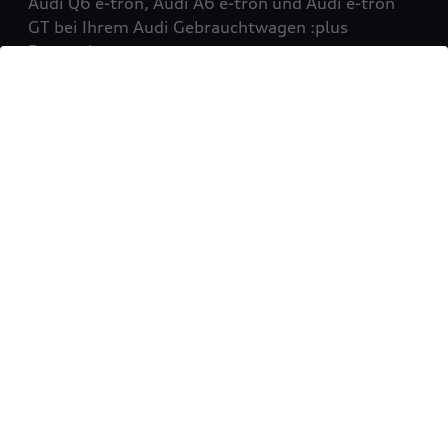
Audi Q6 e-tron, Audi A6 e-tron und Audi e-tron
GT bei Ihrem Audi Gebrauchtwagen :plus
Partner!
Mehr erfahren
Sie möchten Ihr Fahrzeug
verkaufen?