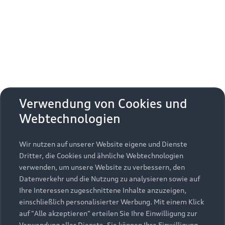
Erhalten Sie kostenfrei eine online
Fahrzeugbewertung und besprechen Sie alles
weitere mit Ihrem ausgewählten Audi Partner.
Jetzt kostenlos bewerten
Zurück nach oben
Verwendung von Cookies und
Webtechnologien
Modelle
Wir nutzen auf unserer Website eigene und Dienste
Kaufen & leasen
Alle Modelle
Dritter, die Cookies und ähnliche Webtechnologien
verwenden, um unsere Website zu verbessern, den
Modelle vergleichen
Service & Zubehör
Neuwagensuche
Datenverkehr und die Nutzung zu analysieren sowie auf
Elektromodelle
Ihre Interessen zugeschnittene Inhalte anzuzeigen,
Gebrauchtwagensuche
einschließlich personalisierter Werbung. Mit einem Klick
Support
Saisonale Angebote
Plug-in-Hybride
auf "Alle akzeptieren" erteilen Sie Ihre Einwilligung zur
Gebrauchtwagen
Verwendung aller Dienste. Sie können Ihre Einwilligung