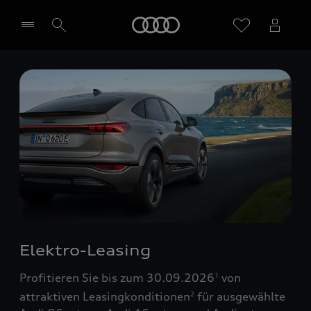
Startseite
Händler wählen
Elektro-Leasing
Profitieren Sie bis zum 30.09.2026
von
1
attraktiven Leasingkonditionen
für ausgewählte
2