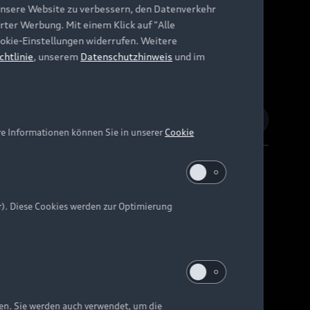
unsere Website zu verbessern, den Datenverkehr
rter Werbung. Mit einem Klick auf "Alle
Cookie-Einstellungen widerrufen. Weitere
chtlinie
, unserem
Datenschutzhinweis
und im
re Informationen können Sie in unserer
Cookie
r). Diese Cookies werden zur Optimierung
Barrierefreiheit
Digital Services Act
EU Data Act
e kann abweichen.
ten. Sie werden auch verwendet, um die