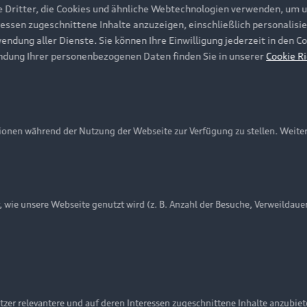
e Dritter, die Cookies und ähnliche Webtechnologien verwenden, um 
ressen zugeschnittene Inhalte anzuzeigen, einschließlich personalisie
wendung aller Dienste. Sie können Ihre Einwilligung jederzeit in den 
ndung Ihrer personenbezogenen Daten finden Sie in unserer
Cookie Ri
onen während der Nutzung der Webseite zur Verfügung zu stellen. Weite
ie unsere Webseite genutzt wird (z. B. Anzahl der Besuche, Verweildaue
nschutzinformation
Cookie-Einstellungen
Cookie-Richtlinie
Embleme am Fahrzeug bei allen Abbildungen auf dieser Webseit
zer relevantere und auf deren Interessen zugeschnittene Inhalte anzubie