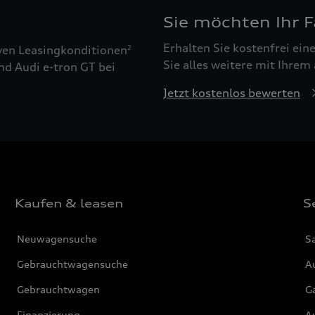
Sie möchten Ihr 
Erhalten Sie kostenfrei ei
ven Leasingkonditionen
2
Sie alles weitere mit Ihrem
nd Audi e-tron GT bei
Jetzt kostenlos bewerten
Kaufen & leasen
S
Neuwagensuche
S
Gebrauchtwagensuche
Au
Gebrauchtwagen
G
Finanzierung
Au