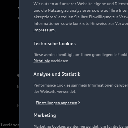
Wir nutzen auf unserer Website eigene und Dienst
Verträge kündigen
und die Nutzung zu analysieren sowie auf Ihre Inte
akzeptieren" erteilen Sie Ihre Einwilligung zur Ver
Vertrag widerrufen
Informationen sowie konkrete Hinweise zur Verwe
Impressum
.
Technische Cookies
Diese werden benötigt, um Ihnen grundlegende Funkti
Richtlinie
nachlesen.
Analyse und Statistik
© 2026 AUDI AG. Alle Rechte vorbehalten
Performance Cookies sammeln Informationen darüber, w
Impressum
Rechtliches
Hinweisgebersystem
Date
der Webseite verwendet.
Einstellungen anpassen
Hinweis: Die aktuelle Darstellung und Anordnung der 
Marketing
1
Verlängerung vorbehalten.
Marketing Cookies werden verwendet, um für die Benut