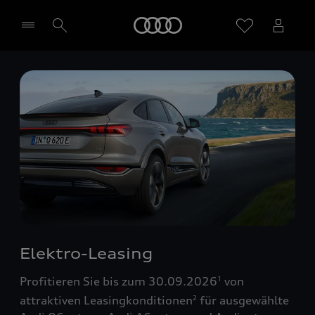
Startseite
Händler wählen
Elektro-Leasing
Profitieren Sie bis zum 30.09.2026
von
1
attraktiven Leasingkonditionen
für ausgewählte
2