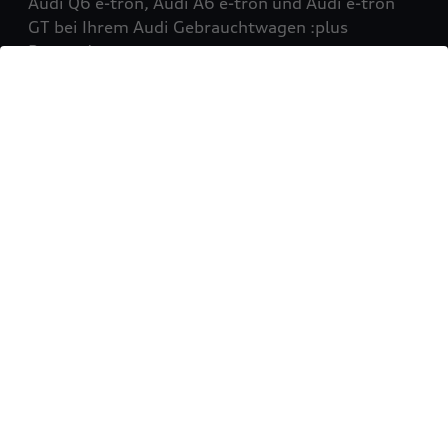
Audi Q6 e-tron, Audi A6 e-tron und Audi e-tron
GT bei Ihrem Audi Gebrauchtwagen :plus
Partner!
Mehr erfahren
Sie möchten Ihr Fahrzeug
verkaufen?