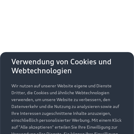
Erhalten Sie kostenfrei eine online
Fahrzeugbewertung und besprechen Sie alles
weitere mit Ihrem ausgewählten Audi Partner.
Jetzt kostenlos bewerten
Zurück nach oben
Verwendung von Cookies und
Webtechnologien
Modelle
Wir nutzen auf unserer Website eigene und Dienste
Kaufen & leasen
Alle Modelle
Dritter, die Cookies und ähnliche Webtechnologien
verwenden, um unsere Website zu verbessern, den
Modelle vergleichen
Service & Zubehör
Neuwagensuche
Datenverkehr und die Nutzung zu analysieren sowie auf
Elektromodelle
Ihre Interessen zugeschnittene Inhalte anzuzeigen,
Gebrauchtwagensuche
einschließlich personalisierter Werbung. Mit einem Klick
Support
Saisonale Angebote
Plug-in-Hybride
auf "Alle akzeptieren" erteilen Sie Ihre Einwilligung zur
Gebrauchtwagen
Verwendung aller Dienste. Sie können Ihre Einwilligung