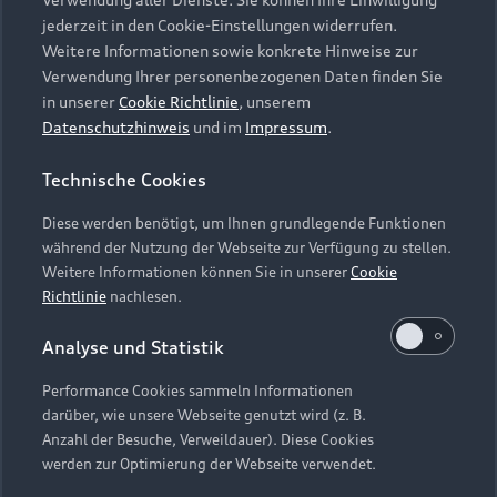
Audi Services
Über Audi
Kundenservice
jederzeit in den Cookie-Einstellungen widerrufen.
Finanzierung
Garantie
Weitere Informationen sowie konkrete Hinweise zur
Händlersuche
Aktionen & Angebote
Verwendung Ihrer personenbezogenen Daten finden Sie
Unternehmen
Audi digital services
in unserer
Cookie Richtlinie
, unserem
Audi Code
Geschäftskunden
Datenschutzhinweis
und im
Impressum
.
Karriere
myAudi
Häufige Fragen (FAQ)
Investor Relations
Technische Cookies
© 2026 AUDI AG. Alle Rechte vorbehalten
Audi Online Beratung
Presse & Media Center
Diese werden benötigt, um Ihnen grundlegende Funktionen
Impressum
Rechtliches
Hinweisgebersystem
Online-Terminvereinbarung
während der Nutzung der Webseite zur Verfügung zu stellen.
Datenschutz
Datenschutzinformation
Cookie-Einstellungen
Weitere Informationen können Sie in unserer
Cookie
Servicekontakt
Cookie-Richtlinie
Barrierefreiheit
Richtlinie
nachlesen.
Audi erleben
Digital Services Act
EU Data Act
Bordbuch & Bedienungsanleitungen
Analyse und Statistik
Newsletter
Verträge kündigen
Performance Cookies sammeln Informationen
Hinweis: Die aktuelle Darstellung und Anordnung der
darüber, wie unsere Webseite genutzt wird (z. B.
Vertrag widerrufen
Embleme am Fahrzeug bei allen Abbildungen auf dieser
Anzahl der Besuche, Verweildauer). Diese Cookies
Webseite kann abweichen.
werden zur Optimierung der Webseite verwendet.