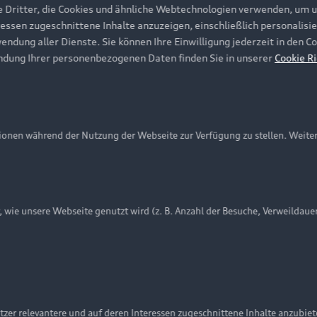
e Dritter, die Cookies und ähnliche Webtechnologien verwenden, um 
ressen zugeschnittene Inhalte anzuzeigen, einschließlich personalisie
wendung aller Dienste. Sie können Ihre Einwilligung jederzeit in den 
ndung Ihrer personenbezogenen Daten finden Sie in unserer
Cookie Ri
onen während der Nutzung der Webseite zur Verfügung zu stellen. Weite
ie unsere Webseite genutzt wird (z. B. Anzahl der Besuche, Verweildaue
nschutzinformation
Cookie-Einstellungen
Cookie-Richtlinie
Embleme am Fahrzeug bei allen Abbildungen auf dieser Webseit
zer relevantere und auf deren Interessen zugeschnittene Inhalte anzubie