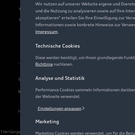
Wir nutzen auf unserer Website eigene und Dienst
Verträge kündigen
und die Nutzung zu analysieren sowie auf Ihre Inte
akzeptieren" erteilen Sie Ihre Einwilligung zur Ver
Vertrag widerrufen
Informationen sowie konkrete Hinweise zur Verwe
Impressum
.
Technische Cookies
Diese werden benötigt, um Ihnen grundlegende Funkti
Richtlinie
nachlesen.
Analyse und Statistik
© 2026 AUDI AG. Alle Rechte vorbehalten
Performance Cookies sammeln Informationen darüber, w
Impressum
Rechtliches
Hinweisgebersystem
Date
der Webseite verwendet.
Einstellungen anpassen
Hinweis: Die aktuelle Darstellung und Anordnung der 
Marketing
1
Verlängerung vorbehalten.
Marketing Cookies werden verwendet, um für die Benut