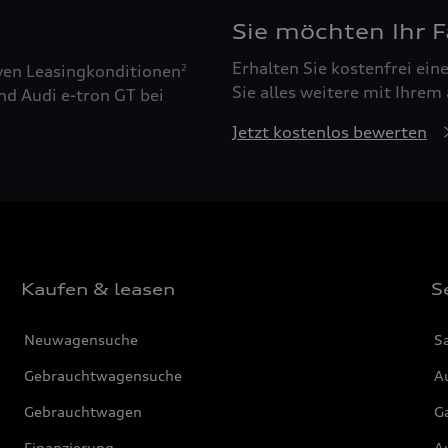
Sie möchten Ihr 
Erhalten Sie kostenfrei ei
ven Leasingkonditionen
2
Sie alles weitere mit Ihrem
nd Audi e-tron GT bei
Jetzt kostenlos bewerten
Kaufen & leasen
S
Neuwagensuche
S
Gebrauchtwagensuche
Au
Gebrauchtwagen
G
Finanzierung
Au