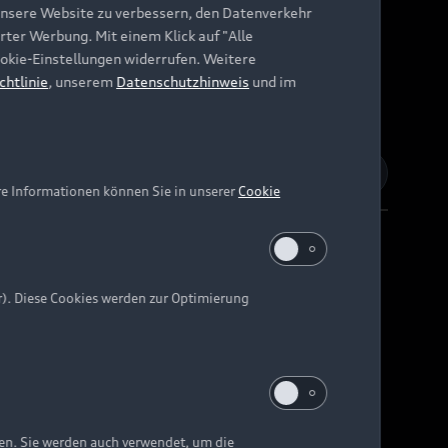
unsere Website zu verbessern, den Datenverkehr
rter Werbung. Mit einem Klick auf "Alle
Cookie-Einstellungen widerrufen. Weitere
chtlinie
, unserem
Datenschutzhinweis
und im
re Informationen können Sie in unserer
Cookie
r). Diese Cookies werden zur Optimierung
Barrierefreiheit
Digital Services Act
EU Data Act
e kann abweichen.
ten. Sie werden auch verwendet, um die