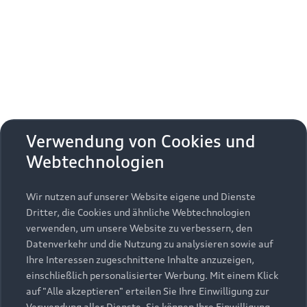
Erhalten Sie kostenfrei eine online
Fahrzeugbewertung und besprechen Sie alles
weitere mit Ihrem ausgewählten Audi Partner.
Jetzt kostenlos bewerten
Zurück nach oben
Verwendung von Cookies und
Webtechnologien
Modelle
Wir nutzen auf unserer Website eigene und Dienste
Kaufen & leasen
Alle Modelle
Dritter, die Cookies und ähnliche Webtechnologien
verwenden, um unsere Website zu verbessern, den
Modelle vergleichen
Service & Zubehör
Neuwagensuche
Datenverkehr und die Nutzung zu analysieren sowie auf
Elektromodelle
Ihre Interessen zugeschnittene Inhalte anzuzeigen,
Gebrauchtwagensuche
einschließlich personalisierter Werbung. Mit einem Klick
Support
Saisonale Angebote
Plug-in-Hybride
auf "Alle akzeptieren" erteilen Sie Ihre Einwilligung zur
Gebrauchtwagen
Verwendung aller Dienste. Sie können Ihre Einwilligung