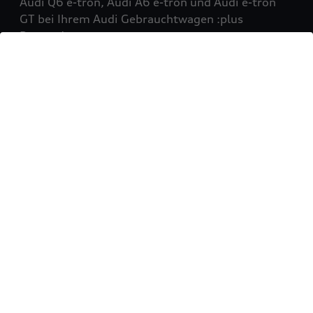
Audi Q6 e-tron, Audi A6 e-tron und Audi e-tron
GT bei Ihrem Audi Gebrauchtwagen :plus
Partner!
Mehr erfahren
Sie möchten Ihr Fahrzeug
verkaufen?