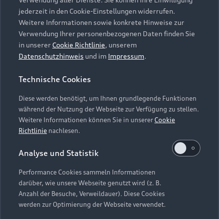
Audi Services
Über Audi
Kundenservice
jederzeit in den Cookie-Einstellungen widerrufen.
Finanzierung
Garantie
Weitere Informationen sowie konkrete Hinweise zur
Händlersuche
Aktionen & Angebote
Verwendung Ihrer personenbezogenen Daten finden Sie
Unternehmen
Audi digital services
in unserer
Cookie Richtlinie
, unserem
Audi Code
Geschäftskunden
Datenschutzhinweis
und im
Impressum
.
Karriere
myAudi
Häufige Fragen (FAQ)
Investor Relations
Technische Cookies
© 2026 AUDI AG. Alle Rechte vorbehalten
Audi Online Beratung
Presse & Media Center
Diese werden benötigt, um Ihnen grundlegende Funktionen
Impressum
Rechtliches
Hinweisgebersystem
Online-Terminvereinbarung
während der Nutzung der Webseite zur Verfügung zu stellen.
Datenschutz
Datenschutzinformation
Cookie-Einstellungen
Weitere Informationen können Sie in unserer
Cookie
Servicekontakt
Cookie-Richtlinie
Barrierefreiheit
Richtlinie
nachlesen.
Audi erleben
Digital Services Act
EU Data Act
Bordbuch & Bedienungsanleitungen
Analyse und Statistik
Newsletter
Verträge kündigen
Performance Cookies sammeln Informationen
Hinweis: Die aktuelle Darstellung und Anordnung der
darüber, wie unsere Webseite genutzt wird (z. B.
Vertrag widerrufen
Embleme am Fahrzeug bei allen Abbildungen auf dieser
Anzahl der Besuche, Verweildauer). Diese Cookies
Webseite kann abweichen.
werden zur Optimierung der Webseite verwendet.