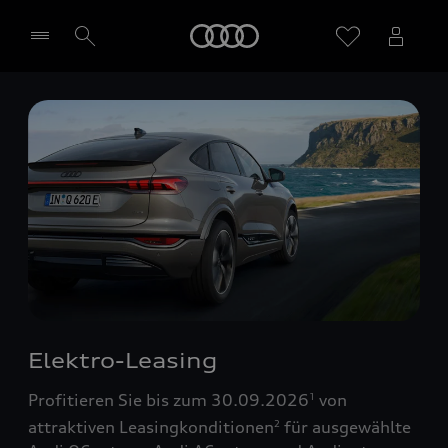
Startseite
Händler wählen
Elektro-Leasing
Profitieren Sie bis zum 30.09.2026
von
1
attraktiven Leasingkonditionen
für ausgewählte
2