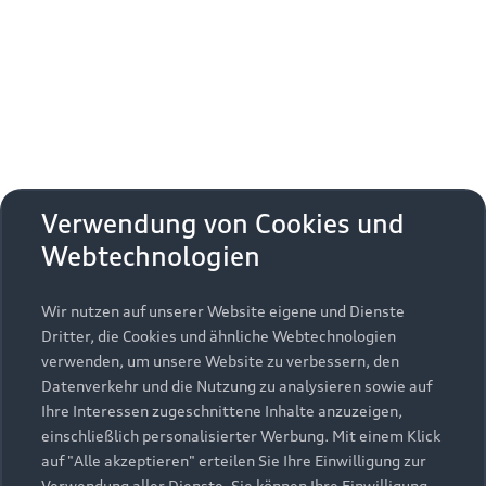
Erhalten Sie kostenfrei eine online
Fahrzeugbewertung und besprechen Sie alles
weitere mit Ihrem ausgewählten Audi Partner.
Jetzt kostenlos bewerten
Zurück nach oben
Verwendung von Cookies und
Webtechnologien
Modelle
Wir nutzen auf unserer Website eigene und Dienste
Kaufen & leasen
Alle Modelle
Dritter, die Cookies und ähnliche Webtechnologien
verwenden, um unsere Website zu verbessern, den
Modelle vergleichen
Service & Zubehör
Neuwagensuche
Datenverkehr und die Nutzung zu analysieren sowie auf
Elektromodelle
Ihre Interessen zugeschnittene Inhalte anzuzeigen,
Gebrauchtwagensuche
einschließlich personalisierter Werbung. Mit einem Klick
Support
Saisonale Angebote
Plug-in-Hybride
auf "Alle akzeptieren" erteilen Sie Ihre Einwilligung zur
Gebrauchtwagen
Verwendung aller Dienste. Sie können Ihre Einwilligung