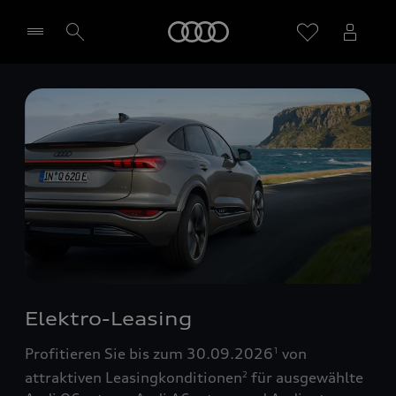
Startseite
Händler wählen
Elektro-Leasing
Profitieren Sie bis zum 30.09.2026
von
1
attraktiven Leasingkonditionen
für ausgewählte
2