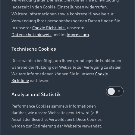
Audi Services
Über Audi
Kundenservice
jederzeit in den Cookie-Einstellungen widerrufen.
Finanzierung
Garantie
Weitere Informationen sowie konkrete Hinweise zur
Händlersuche
Aktionen & Angebote
Verwendung Ihrer personenbezogenen Daten finden Sie
Unternehmen
Audi digital services
in unserer
Cookie Richtlinie
, unserem
Audi Code
Geschäftskunden
Datenschutzhinweis
und im
Impressum
.
Karriere
myAudi
Häufige Fragen (FAQ)
Investor Relations
Technische Cookies
© 2026 AUDI AG. Alle Rechte vorbehalten
Audi Online Beratung
Presse & Media Center
Diese werden benötigt, um Ihnen grundlegende Funktionen
Impressum
Rechtliches
Hinweisgebersystem
Online-Terminvereinbarung
während der Nutzung der Webseite zur Verfügung zu stellen.
Datenschutz
Datenschutzinformation
Cookie-Einstellungen
Weitere Informationen können Sie in unserer
Cookie
Servicekontakt
Cookie-Richtlinie
Barrierefreiheit
Richtlinie
nachlesen.
Audi erleben
Digital Services Act
EU Data Act
Bordbuch & Bedienungsanleitungen
Analyse und Statistik
Newsletter
Verträge kündigen
Performance Cookies sammeln Informationen
Hinweis: Die aktuelle Darstellung und Anordnung der
darüber, wie unsere Webseite genutzt wird (z. B.
Vertrag widerrufen
Embleme am Fahrzeug bei allen Abbildungen auf dieser
Anzahl der Besuche, Verweildauer). Diese Cookies
Webseite kann abweichen.
werden zur Optimierung der Webseite verwendet.