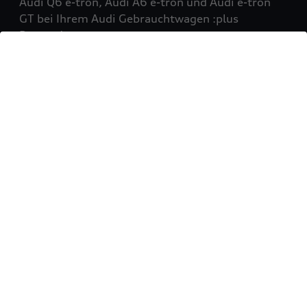
Audi Q6 e-tron, Audi A6 e-tron und Audi e-tron
GT bei Ihrem Audi Gebrauchtwagen :plus
Partner!
Mehr erfahren
Sie möchten Ihr Fahrzeug
verkaufen?