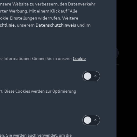
unsere Website zu verbessern, den Datenverkehr
rter Werbung. Mit einem Klick auf "Alle
Cookie-Einstellungen widerrufen. Weitere
chtlinie
, unserem
Datenschutzhinweis
und im
re Informationen können Sie in unserer
Cookie
r). Diese Cookies werden zur Optimierung
Barrierefreiheit
Digital Services Act
EU Data Act
e kann abweichen.
ten. Sie werden auch verwendet, um die