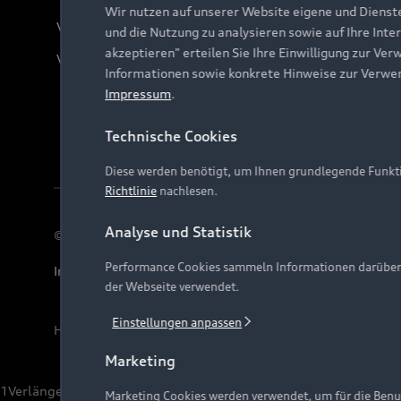
Wir nutzen auf unserer Website eigene und Dienst
Verträge kündigen
und die Nutzung zu analysieren sowie auf Ihre Inte
akzeptieren" erteilen Sie Ihre Einwilligung zur Ver
Vertrag widerrufen
Informationen sowie konkrete Hinweise zur Verwe
Impressum
.
Technische Cookies
Diese werden benötigt, um Ihnen grundlegende Funkti
Richtlinie
nachlesen.
Analyse und Statistik
© 2026 AUDI AG. Alle Rechte vorbehalten
Performance Cookies sammeln Informationen darüber, w
Impressum
Rechtliches
Hinweisgebersystem
Date
der Webseite verwendet.
Einstellungen anpassen
Hinweis: Die aktuelle Darstellung und Anordnung der 
Marketing
1
Verlängerung vorbehalten.
Marketing Cookies werden verwendet, um für die Benut