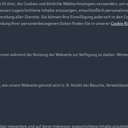
e Dritter, die Cookies und ähnliche Webtechnologien verwenden, um 
ressen zugeschnittene Inhalte anzuzeigen, einschließlich personalisie
wendung aller Dienste. Sie können Ihre Einwilligung jederzeit in den 
ndung Ihrer personenbezogenen Daten finden Sie in unserer
Cookie Ri
onen während der Nutzung der Webseite zur Verfügung zu stellen. Weite
ie unsere Webseite genutzt wird (z. B. Anzahl der Besuche, Verweildaue
nschutzinformation
Cookie-Einstellungen
Cookie-Richtlinie
Embleme am Fahrzeug bei allen Abbildungen auf dieser Webseit
zer relevantere und auf deren Interessen zugeschnittene Inhalte anzubie