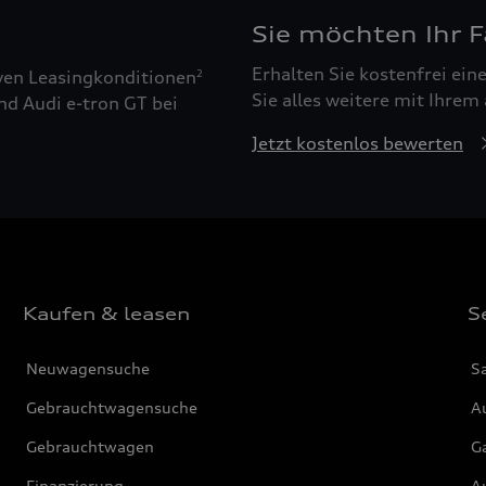
Sie möchten Ihr 
Erhalten Sie kostenfrei ei
ven Leasingkonditionen
2
Sie alles weitere mit Ihrem
nd Audi e-tron GT bei
Jetzt kostenlos bewerten
Kaufen & leasen
S
Neuwagensuche
S
Gebrauchtwagensuche
Au
Gebrauchtwagen
G
Finanzierung
Au