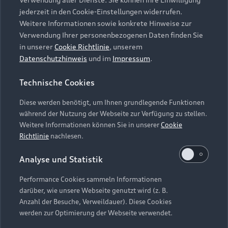
Audi Services
Über Audi
Kundenservice
jederzeit in den Cookie-Einstellungen widerrufen.
Finanzierung
Garantie
Weitere Informationen sowie konkrete Hinweise zur
Händlersuche
Aktionen & Angebote
Verwendung Ihrer personenbezogenen Daten finden Sie
Unternehmen
Audi digital services
in unserer
Cookie Richtlinie
, unserem
Audi Code
Geschäftskunden
Datenschutzhinweis
und im
Impressum
.
Karriere
myAudi
Häufige Fragen (FAQ)
Investor Relations
Technische Cookies
© 2026 AUDI AG. Alle Rechte vorbehalten
Audi Online Beratung
Presse & Media Center
Diese werden benötigt, um Ihnen grundlegende Funktionen
Impressum
Rechtliches
Hinweisgebersystem
Online-Terminvereinbarung
während der Nutzung der Webseite zur Verfügung zu stellen.
Datenschutz
Datenschutzinformation
Cookie-Einstellungen
Weitere Informationen können Sie in unserer
Cookie
Servicekontakt
Cookie-Richtlinie
Barrierefreiheit
Richtlinie
nachlesen.
Audi erleben
Digital Services Act
EU Data Act
Bordbuch & Bedienungsanleitungen
Analyse und Statistik
Newsletter
Verträge kündigen
Performance Cookies sammeln Informationen
Hinweis: Die aktuelle Darstellung und Anordnung der
darüber, wie unsere Webseite genutzt wird (z. B.
Vertrag widerrufen
Embleme am Fahrzeug bei allen Abbildungen auf dieser
Anzahl der Besuche, Verweildauer). Diese Cookies
Webseite kann abweichen.
werden zur Optimierung der Webseite verwendet.