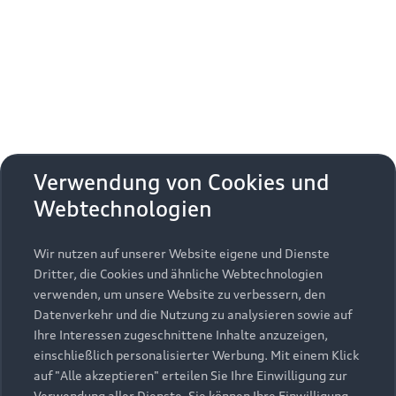
Erhalten Sie kostenfrei eine online
Fahrzeugbewertung und besprechen Sie alles
weitere mit Ihrem ausgewählten Audi Partner.
Jetzt kostenlos bewerten
Zurück nach oben
Verwendung von Cookies und
Webtechnologien
Modelle
Wir nutzen auf unserer Website eigene und Dienste
Kaufen & leasen
Alle Modelle
Dritter, die Cookies und ähnliche Webtechnologien
verwenden, um unsere Website zu verbessern, den
Modelle vergleichen
Service & Zubehör
Neuwagensuche
Datenverkehr und die Nutzung zu analysieren sowie auf
Elektromodelle
Ihre Interessen zugeschnittene Inhalte anzuzeigen,
Gebrauchtwagensuche
einschließlich personalisierter Werbung. Mit einem Klick
Support
Saisonale Angebote
Plug-in-Hybride
auf "Alle akzeptieren" erteilen Sie Ihre Einwilligung zur
Gebrauchtwagen
Verwendung aller Dienste. Sie können Ihre Einwilligung