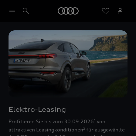
Startseite
Händler wählen
Elektro-Leasing
Profitieren Sie bis zum 30.09.2026
von
1
attraktiven Leasingkonditionen
für ausgewählte
2