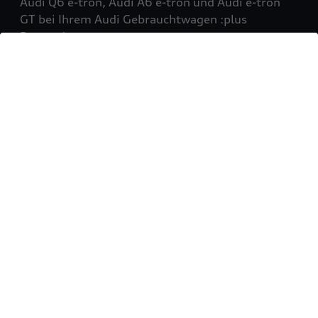
Audi Q6 e-tron, Audi A6 e-tron und Audi e-tron
GT bei Ihrem Audi Gebrauchtwagen :plus
Partner!
Mehr erfahren
Sie möchten Ihr Fahrzeug
verkaufen?