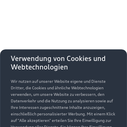
Erhalten Sie kostenfrei eine online
Fahrzeugbewertung und besprechen Sie alles
weitere mit Ihrem ausgewählten Audi Partner.
Jetzt kostenlos bewerten
Zurück nach oben
Verwendung von Cookies und
Webtechnologien
Modelle
Wir nutzen auf unserer Website eigene und Dienste
Kaufen & leasen
Alle Modelle
Dritter, die Cookies und ähnliche Webtechnologien
verwenden, um unsere Website zu verbessern, den
Modelle vergleichen
Service & Zubehör
Neuwagensuche
Datenverkehr und die Nutzung zu analysieren sowie auf
Elektromodelle
Ihre Interessen zugeschnittene Inhalte anzuzeigen,
Gebrauchtwagensuche
einschließlich personalisierter Werbung. Mit einem Klick
Support
Saisonale Angebote
Plug-in-Hybride
auf "Alle akzeptieren" erteilen Sie Ihre Einwilligung zur
Gebrauchtwagen
Verwendung aller Dienste. Sie können Ihre Einwilligung