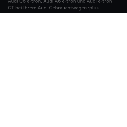
Audi Q6 e-tron, Audi A6 e-tron und Audi e-tron
GT bei Ihrem Audi Gebrauchtwagen :plus
Partner!
Mehr erfahren
Sie möchten Ihr Fahrzeug
verkaufen?