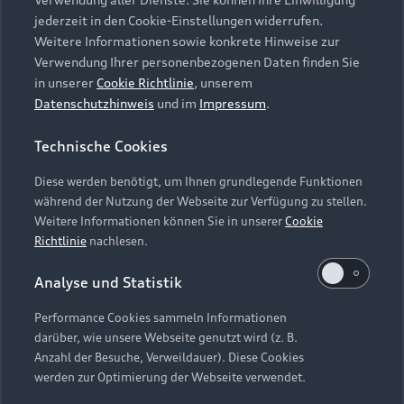
Audi Services
Über Audi
Kundenservice
jederzeit in den Cookie-Einstellungen widerrufen.
Finanzierung
Garantie
Weitere Informationen sowie konkrete Hinweise zur
Händlersuche
Aktionen & Angebote
Verwendung Ihrer personenbezogenen Daten finden Sie
Unternehmen
Audi digital services
in unserer
Cookie Richtlinie
, unserem
Audi Code
Geschäftskunden
Datenschutzhinweis
und im
Impressum
.
Karriere
myAudi
Häufige Fragen (FAQ)
Investor Relations
Technische Cookies
© 2026 AUDI AG. Alle Rechte vorbehalten
Audi Online Beratung
Presse & Media Center
Diese werden benötigt, um Ihnen grundlegende Funktionen
Impressum
Rechtliches
Hinweisgebersystem
Online-Terminvereinbarung
während der Nutzung der Webseite zur Verfügung zu stellen.
Datenschutz
Datenschutzinformation
Cookie-Einstellungen
Weitere Informationen können Sie in unserer
Cookie
Servicekontakt
Cookie-Richtlinie
Barrierefreiheit
Richtlinie
nachlesen.
Audi erleben
Digital Services Act
EU Data Act
Bordbuch & Bedienungsanleitungen
Analyse und Statistik
Newsletter
Verträge kündigen
Performance Cookies sammeln Informationen
Hinweis: Die aktuelle Darstellung und Anordnung der
darüber, wie unsere Webseite genutzt wird (z. B.
Vertrag widerrufen
Embleme am Fahrzeug bei allen Abbildungen auf dieser
Anzahl der Besuche, Verweildauer). Diese Cookies
Webseite kann abweichen.
werden zur Optimierung der Webseite verwendet.