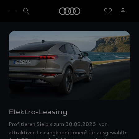
Startseite
Händler wählen
Elektro-Leasing
Profitieren Sie bis zum 30.09.2026
von
1
attraktiven Leasingkonditionen
für ausgewählte
2