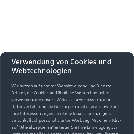
Erhalten Sie kostenfrei eine online
Fahrzeugbewertung und besprechen Sie alles
weitere mit Ihrem ausgewählten Audi Partner.
Jetzt kostenlos bewerten
Zurück nach oben
Verwendung von Cookies und
Webtechnologien
Modelle
Wir nutzen auf unserer Website eigene und Dienste
Kaufen & leasen
Alle Modelle
Dritter, die Cookies und ähnliche Webtechnologien
verwenden, um unsere Website zu verbessern, den
Modelle vergleichen
Service & Zubehör
Neuwagensuche
Datenverkehr und die Nutzung zu analysieren sowie auf
Elektromodelle
Ihre Interessen zugeschnittene Inhalte anzuzeigen,
Gebrauchtwagensuche
einschließlich personalisierter Werbung. Mit einem Klick
Support
Saisonale Angebote
Plug-in-Hybride
auf "Alle akzeptieren" erteilen Sie Ihre Einwilligung zur
Gebrauchtwagen
Verwendung aller Dienste. Sie können Ihre Einwilligung