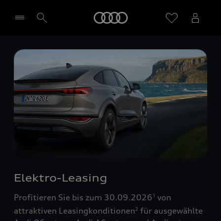
Startseite
Händler wählen
Elektro-Leasing
Profitieren Sie bis zum 30.09.2026
von
1
attraktiven Leasingkonditionen
für ausgewählte
2