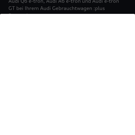
Audi Q6 e-tron, Audi A6 e-tron und Audi e-tron
GT bei Ihrem Audi Gebrauchtwagen :plus
Partner!
Mehr erfahren
Sie möchten Ihr Fahrzeug
verkaufen?