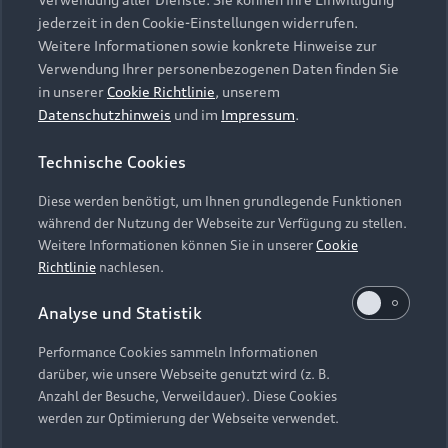
Audi Services
Über Audi
Kundenservice
jederzeit in den Cookie-Einstellungen widerrufen.
Finanzierung
Garantie
Weitere Informationen sowie konkrete Hinweise zur
Händlersuche
Aktionen & Angebote
Verwendung Ihrer personenbezogenen Daten finden Sie
Unternehmen
Audi digital services
in unserer
Cookie Richtlinie
, unserem
Audi Code
Geschäftskunden
Datenschutzhinweis
und im
Impressum
.
Karriere
myAudi
Häufige Fragen (FAQ)
Investor Relations
Technische Cookies
© 2026 AUDI AG. Alle Rechte vorbehalten
Audi Online Beratung
Presse & Media Center
Diese werden benötigt, um Ihnen grundlegende Funktionen
Impressum
Rechtliches
Hinweisgebersystem
Online-Terminvereinbarung
während der Nutzung der Webseite zur Verfügung zu stellen.
Datenschutz
Datenschutzinformation
Cookie-Einstellungen
Weitere Informationen können Sie in unserer
Cookie
Servicekontakt
Cookie-Richtlinie
Barrierefreiheit
Richtlinie
nachlesen.
Audi erleben
Digital Services Act
EU Data Act
Bordbuch & Bedienungsanleitungen
Analyse und Statistik
Newsletter
Verträge kündigen
Performance Cookies sammeln Informationen
Hinweis: Die aktuelle Darstellung und Anordnung der
darüber, wie unsere Webseite genutzt wird (z. B.
Vertrag widerrufen
Embleme am Fahrzeug bei allen Abbildungen auf dieser
Anzahl der Besuche, Verweildauer). Diese Cookies
Webseite kann abweichen.
werden zur Optimierung der Webseite verwendet.