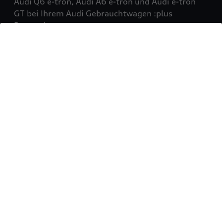
Audi Q6 e-tron, Audi A6 e-tron und Audi e-tron
GT bei Ihrem Audi Gebrauchtwagen :plus
Partner!
Mehr erfahren
Sie möchten Ihr Fahrzeug
verkaufen?