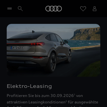
Startseite
Händler wählen
Elektro-Leasing
Profitieren Sie bis zum 30.09.2026
von
1
attraktiven Leasingkonditionen
für ausgewählte
2