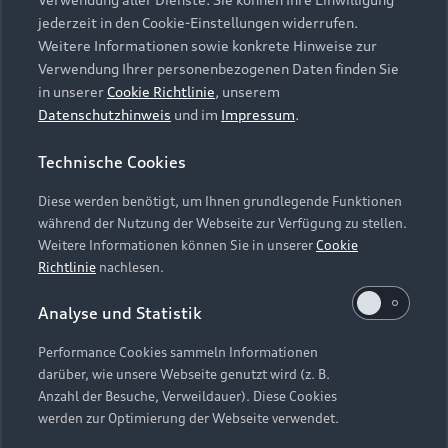
Audi Services
Über Audi
Kundenservice
jederzeit in den Cookie-Einstellungen widerrufen.
Finanzierung
Garantie
Weitere Informationen sowie konkrete Hinweise zur
Händlersuche
Aktionen & Angebote
Verwendung Ihrer personenbezogenen Daten finden Sie
Unternehmen
Audi digital services
in unserer
Cookie Richtlinie
, unserem
Audi Code
Geschäftskunden
Datenschutzhinweis
und im
Impressum
.
Karriere
myAudi
Häufige Fragen (FAQ)
Investor Relations
Technische Cookies
© 2026 AUDI AG. Alle Rechte vorbehalten
Audi Online Beratung
Presse & Media Center
Diese werden benötigt, um Ihnen grundlegende Funktionen
Impressum
Rechtliches
Hinweisgebersystem
Online-Terminvereinbarung
während der Nutzung der Webseite zur Verfügung zu stellen.
Datenschutz
Datenschutzinformation
Cookie-Einstellungen
Weitere Informationen können Sie in unserer
Cookie
Servicekontakt
Cookie-Richtlinie
Barrierefreiheit
Richtlinie
nachlesen.
Audi erleben
Digital Services Act
EU Data Act
Bordbuch & Bedienungsanleitungen
Analyse und Statistik
Newsletter
Verträge kündigen
Performance Cookies sammeln Informationen
Hinweis: Die aktuelle Darstellung und Anordnung der
darüber, wie unsere Webseite genutzt wird (z. B.
Vertrag widerrufen
Embleme am Fahrzeug bei allen Abbildungen auf dieser
Anzahl der Besuche, Verweildauer). Diese Cookies
Webseite kann abweichen.
werden zur Optimierung der Webseite verwendet.