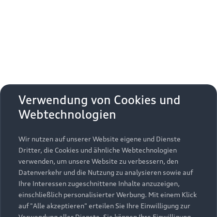
Erhalten Sie kostenfrei eine online
Fahrzeugbewertung und besprechen Sie alles
weitere mit Ihrem ausgewählten Audi Partner.
Jetzt kostenlos bewerten
Zurück nach oben
Verwendung von Cookies und
Webtechnologien
Modelle
Wir nutzen auf unserer Website eigene und Dienste
Kaufen & leasen
Alle Modelle
Dritter, die Cookies und ähnliche Webtechnologien
verwenden, um unsere Website zu verbessern, den
Modelle vergleichen
Service & Zubehör
Neuwagensuche
Datenverkehr und die Nutzung zu analysieren sowie auf
Elektromodelle
Ihre Interessen zugeschnittene Inhalte anzuzeigen,
Gebrauchtwagensuche
einschließlich personalisierter Werbung. Mit einem Klick
Support
Saisonale Angebote
Plug-in-Hybride
auf "Alle akzeptieren" erteilen Sie Ihre Einwilligung zur
Gebrauchtwagen
Verwendung aller Dienste. Sie können Ihre Einwilligung