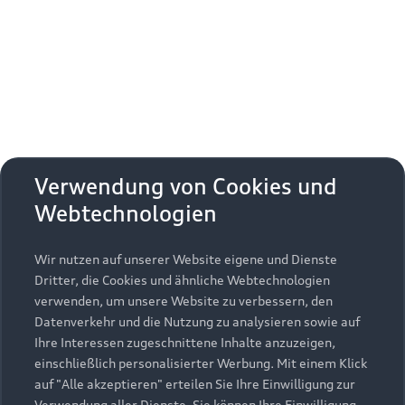
Erhalten Sie kostenfrei eine online
Fahrzeugbewertung und besprechen Sie alles
weitere mit Ihrem ausgewählten Audi Partner.
Jetzt kostenlos bewerten
Zurück nach oben
Verwendung von Cookies und
Webtechnologien
Modelle
Wir nutzen auf unserer Website eigene und Dienste
Kaufen & leasen
Alle Modelle
Dritter, die Cookies und ähnliche Webtechnologien
verwenden, um unsere Website zu verbessern, den
Modelle vergleichen
Service & Zubehör
Neuwagensuche
Datenverkehr und die Nutzung zu analysieren sowie auf
Elektromodelle
Ihre Interessen zugeschnittene Inhalte anzuzeigen,
Gebrauchtwagensuche
einschließlich personalisierter Werbung. Mit einem Klick
Support
Saisonale Angebote
Plug-in-Hybride
auf "Alle akzeptieren" erteilen Sie Ihre Einwilligung zur
Gebrauchtwagen
Verwendung aller Dienste. Sie können Ihre Einwilligung