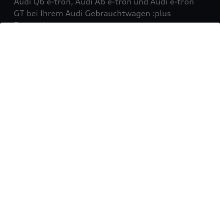
Audi Q6 e-tron, Audi A6 e-tron und Audi e-tron
GT bei Ihrem Audi Gebrauchtwagen :plus
Partner!
Mehr erfahren
Sie möchten Ihr Fahrzeug
verkaufen?