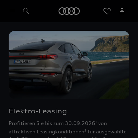
Startseite
Händler wählen
Elektro-Leasing
Profitieren Sie bis zum 30.09.2026
von
1
attraktiven Leasingkonditionen
für ausgewählte
2