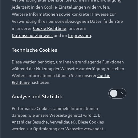
Audi Services
Über Audi
Kundenservice
jederzeit in den Cookie-Einstellungen widerrufen.
Finanzierung
Garantie
Weitere Informationen sowie konkrete Hinweise zur
Händlersuche
Aktionen & Angebote
Verwendung Ihrer personenbezogenen Daten finden Sie
Unternehmen
Audi digital services
in unserer
Cookie Richtlinie
, unserem
Audi Code
Geschäftskunden
Datenschutzhinweis
und im
Impressum
.
Karriere
myAudi
Häufige Fragen (FAQ)
Investor Relations
Technische Cookies
© 2026 AUDI AG. Alle Rechte vorbehalten
Audi Online Beratung
Presse & Media Center
Diese werden benötigt, um Ihnen grundlegende Funktionen
Impressum
Rechtliches
Hinweisgebersystem
Online-Terminvereinbarung
während der Nutzung der Webseite zur Verfügung zu stellen.
Datenschutz
Datenschutzinformation
Cookie-Einstellungen
Weitere Informationen können Sie in unserer
Cookie
Servicekontakt
Cookie-Richtlinie
Barrierefreiheit
Richtlinie
nachlesen.
Audi erleben
Digital Services Act
EU Data Act
Bordbuch & Bedienungsanleitungen
Analyse und Statistik
Newsletter
Verträge kündigen
Performance Cookies sammeln Informationen
Hinweis: Die aktuelle Darstellung und Anordnung der
darüber, wie unsere Webseite genutzt wird (z. B.
Vertrag widerrufen
Embleme am Fahrzeug bei allen Abbildungen auf dieser
Anzahl der Besuche, Verweildauer). Diese Cookies
Webseite kann abweichen.
werden zur Optimierung der Webseite verwendet.