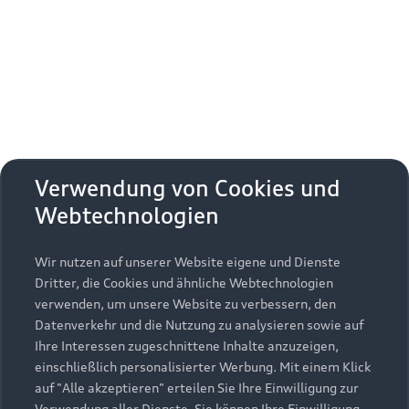
Erhalten Sie kostenfrei eine online
Fahrzeugbewertung und besprechen Sie alles
weitere mit Ihrem ausgewählten Audi Partner.
Jetzt kostenlos bewerten
Zurück nach oben
Verwendung von Cookies und
Webtechnologien
Modelle
Wir nutzen auf unserer Website eigene und Dienste
Kaufen & leasen
Alle Modelle
Dritter, die Cookies und ähnliche Webtechnologien
verwenden, um unsere Website zu verbessern, den
Modelle vergleichen
Service & Zubehör
Neuwagensuche
Datenverkehr und die Nutzung zu analysieren sowie auf
Elektromodelle
Ihre Interessen zugeschnittene Inhalte anzuzeigen,
Gebrauchtwagensuche
einschließlich personalisierter Werbung. Mit einem Klick
Support
Saisonale Angebote
Plug-in-Hybride
auf "Alle akzeptieren" erteilen Sie Ihre Einwilligung zur
Gebrauchtwagen
Verwendung aller Dienste. Sie können Ihre Einwilligung