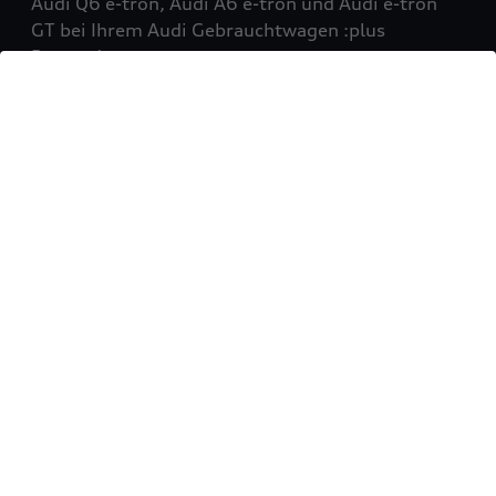
Audi Q6 e-tron, Audi A6 e-tron und Audi e-tron
GT bei Ihrem Audi Gebrauchtwagen :plus
Partner!
Mehr erfahren
Sie möchten Ihr Fahrzeug
verkaufen?