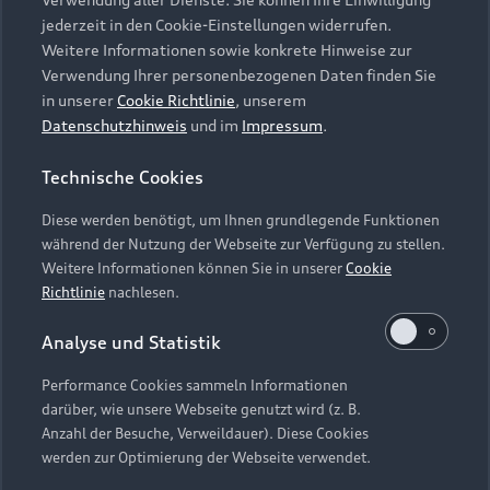
Audi Services
Über Audi
Kundenservice
jederzeit in den Cookie-Einstellungen widerrufen.
Finanzierung
Garantie
Weitere Informationen sowie konkrete Hinweise zur
Händlersuche
Aktionen & Angebote
Verwendung Ihrer personenbezogenen Daten finden Sie
Unternehmen
Audi digital services
in unserer
Cookie Richtlinie
, unserem
Audi Code
Geschäftskunden
Datenschutzhinweis
und im
Impressum
.
Karriere
myAudi
Häufige Fragen (FAQ)
Investor Relations
Technische Cookies
© 2026 AUDI AG. Alle Rechte vorbehalten
Audi Online Beratung
Presse & Media Center
Diese werden benötigt, um Ihnen grundlegende Funktionen
Impressum
Rechtliches
Hinweisgebersystem
Online-Terminvereinbarung
während der Nutzung der Webseite zur Verfügung zu stellen.
Datenschutz
Datenschutzinformation
Cookie-Einstellungen
Weitere Informationen können Sie in unserer
Cookie
Servicekontakt
Cookie-Richtlinie
Barrierefreiheit
Richtlinie
nachlesen.
Audi erleben
Digital Services Act
EU Data Act
Bordbuch & Bedienungsanleitungen
Analyse und Statistik
Newsletter
Verträge kündigen
Performance Cookies sammeln Informationen
Hinweis: Die aktuelle Darstellung und Anordnung der
darüber, wie unsere Webseite genutzt wird (z. B.
Vertrag widerrufen
Embleme am Fahrzeug bei allen Abbildungen auf dieser
Anzahl der Besuche, Verweildauer). Diese Cookies
Webseite kann abweichen.
werden zur Optimierung der Webseite verwendet.