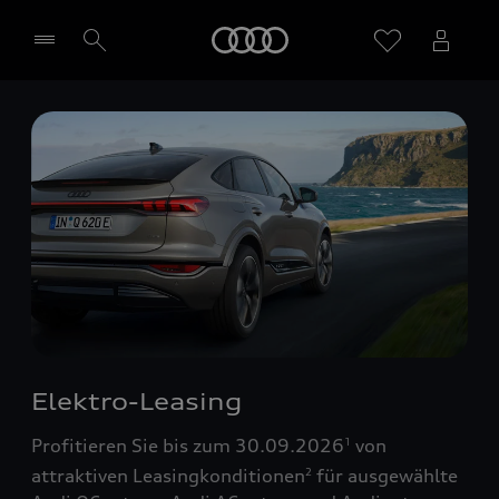
Startseite
Händler wählen
Elektro-Leasing
Profitieren Sie bis zum 30.09.2026
von
1
attraktiven Leasingkonditionen
für ausgewählte
2