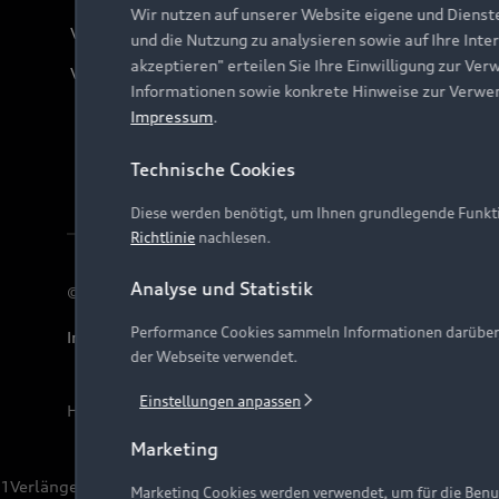
Wir nutzen auf unserer Website eigene und Dienst
Verträge kündigen
und die Nutzung zu analysieren sowie auf Ihre Inte
akzeptieren" erteilen Sie Ihre Einwilligung zur Ver
Vertrag widerrufen
Informationen sowie konkrete Hinweise zur Verwe
Impressum
.
Technische Cookies
Diese werden benötigt, um Ihnen grundlegende Funkti
Richtlinie
nachlesen.
Analyse und Statistik
© 2026 AUDI AG. Alle Rechte vorbehalten
Performance Cookies sammeln Informationen darüber, w
Impressum
Rechtliches
Hinweisgebersystem
Date
der Webseite verwendet.
Einstellungen anpassen
Hinweis: Die aktuelle Darstellung und Anordnung der 
Marketing
1
Verlängerung vorbehalten.
Marketing Cookies werden verwendet, um für die Benut