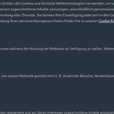
e Dritter, die Cookies und ähnliche Webtechnologien verwenden, um 
ressen zugeschnittene Inhalte anzuzeigen, einschließlich personalisie
wendung aller Dienste. Sie können Ihre Einwilligung jederzeit in den 
ndung Ihrer personenbezogenen Daten finden Sie in unserer
Cookie Ri
onen während der Nutzung der Webseite zur Verfügung zu stellen. Weite
ie unsere Webseite genutzt wird (z. B. Anzahl der Besuche, Verweildaue
nschutzinformation
Cookie-Einstellungen
Cookie-Richtlinie
Embleme am Fahrzeug bei allen Abbildungen auf dieser Webseit
zer relevantere und auf deren Interessen zugeschnittene Inhalte anzubie