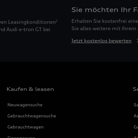
Sie möchten Ihr 
Erhalten Sie kostenfrei ei
ven Leasingkonditionen
2
Sie alles weitere mit Ihrem
nd Audi e-tron GT bei
Jetzt kostenlos bewerten
Kaufen & leasen
S
Neuwagensuche
S
Gebrauchtwagensuche
Au
Gebrauchtwagen
G
Finanzierung
Au