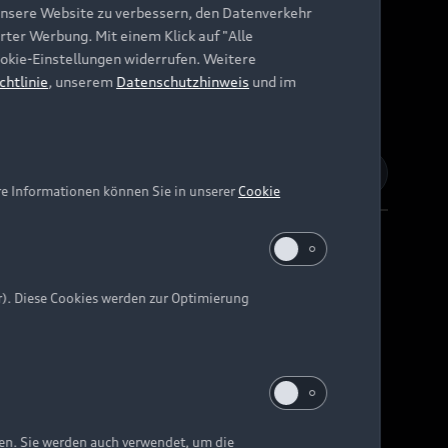
unsere Website zu verbessern, den Datenverkehr
rter Werbung. Mit einem Klick auf "Alle
Cookie-Einstellungen widerrufen. Weitere
chtlinie
, unserem
Datenschutzhinweis
und im
re Informationen können Sie in unserer
Cookie
r). Diese Cookies werden zur Optimierung
Barrierefreiheit
Digital Services Act
EU Data Act
e kann abweichen.
ten. Sie werden auch verwendet, um die