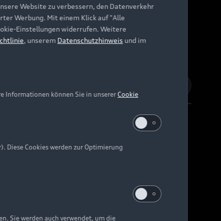
unsere Website zu verbessern, den Datenverkehr
rter Werbung. Mit einem Klick auf "Alle
Cookie-Einstellungen widerrufen. Weitere
chtlinie
, unserem
Datenschutzhinweis
und im
re Informationen können Sie in unserer
Cookie
r). Diese Cookies werden zur Optimierung
Barrierefreiheit
Digital Services Act
EU Data Act
e kann abweichen.
ten. Sie werden auch verwendet, um die