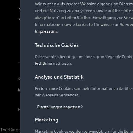
Wir nutzen auf unserer Website eigene und Dienst
Verträge kündigen
und die Nutzung zu analysieren sowie auf Ihre Inte
akzeptieren" erteilen Sie Ihre Einwilligung zur Ver
Vertrag widerrufen
Informationen sowie konkrete Hinweise zur Verwe
Impressum
.
Technische Cookies
Diese werden benötigt, um Ihnen grundlegende Funkti
Richtlinie
nachlesen.
Analyse und Statistik
© 2026 AUDI AG. Alle Rechte vorbehalten
Performance Cookies sammeln Informationen darüber, w
Impressum
Rechtliches
Hinweisgebersystem
Date
der Webseite verwendet.
Einstellungen anpassen
Hinweis: Die aktuelle Darstellung und Anordnung der 
Marketing
1
Verlängerung vorbehalten.
Marketing Cookies werden verwendet, um für die Benut