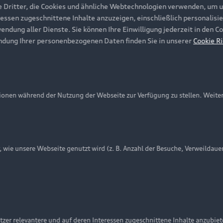
e Dritter, die Cookies und ähnliche Webtechnologien verwenden, um 
ressen zugeschnittene Inhalte anzuzeigen, einschließlich personalisie
wendung aller Dienste. Sie können Ihre Einwilligung jederzeit in den 
ndung Ihrer personenbezogenen Daten finden Sie in unserer
Cookie Ri
onen während der Nutzung der Webseite zur Verfügung zu stellen. Weite
ie unsere Webseite genutzt wird (z. B. Anzahl der Besuche, Verweildaue
nschutzinformation
Cookie-Einstellungen
Cookie-Richtlinie
Embleme am Fahrzeug bei allen Abbildungen auf dieser Webseit
zer relevantere und auf deren Interessen zugeschnittene Inhalte anzubie