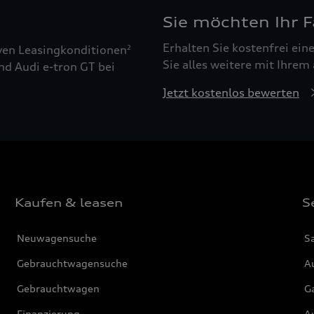
Sie möchten Ihr 
Erhalten Sie kostenfrei ei
ven Leasingkonditionen
2
Sie alles weitere mit Ihrem
nd Audi e-tron GT bei
Jetzt kostenlos bewerten
Kaufen & leasen
S
Neuwagensuche
S
Gebrauchtwagensuche
Au
Gebrauchtwagen
G
Finanzierung
Au