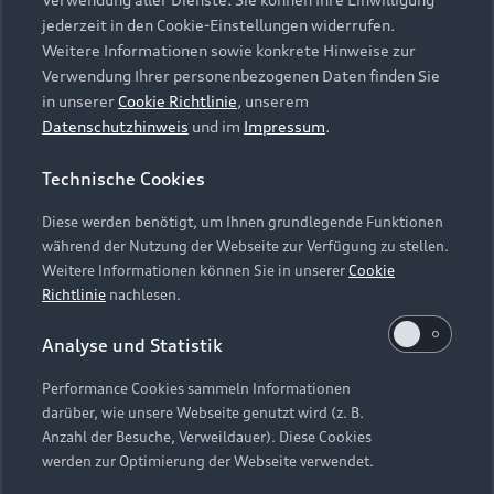
Audi Services
Über Audi
Kundenservice
jederzeit in den Cookie-Einstellungen widerrufen.
Finanzierung
Garantie
Weitere Informationen sowie konkrete Hinweise zur
Händlersuche
Aktionen & Angebote
Verwendung Ihrer personenbezogenen Daten finden Sie
Unternehmen
Audi digital services
in unserer
Cookie Richtlinie
, unserem
Audi Code
Geschäftskunden
Datenschutzhinweis
und im
Impressum
.
Karriere
myAudi
Häufige Fragen (FAQ)
Investor Relations
Technische Cookies
© 2026 AUDI AG. Alle Rechte vorbehalten
Audi Online Beratung
Presse & Media Center
Diese werden benötigt, um Ihnen grundlegende Funktionen
Impressum
Rechtliches
Hinweisgebersystem
Online-Terminvereinbarung
während der Nutzung der Webseite zur Verfügung zu stellen.
Datenschutz
Datenschutzinformation
Cookie-Einstellungen
Weitere Informationen können Sie in unserer
Cookie
Servicekontakt
Cookie-Richtlinie
Barrierefreiheit
Richtlinie
nachlesen.
Audi erleben
Digital Services Act
EU Data Act
Bordbuch & Bedienungsanleitungen
Analyse und Statistik
Newsletter
Verträge kündigen
Performance Cookies sammeln Informationen
Hinweis: Die aktuelle Darstellung und Anordnung der
darüber, wie unsere Webseite genutzt wird (z. B.
Vertrag widerrufen
Embleme am Fahrzeug bei allen Abbildungen auf dieser
Anzahl der Besuche, Verweildauer). Diese Cookies
Webseite kann abweichen.
werden zur Optimierung der Webseite verwendet.