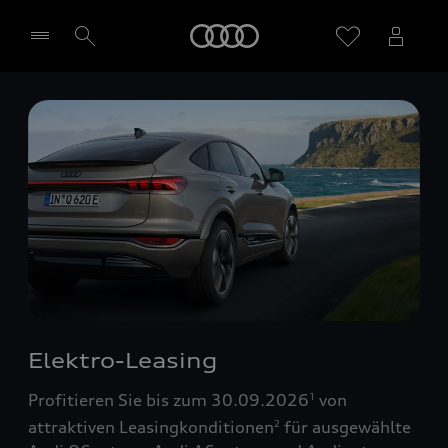
Startseite
Händler wählen
Elektro-Leasing
Profitieren Sie bis zum 30.09.2026
von
1
attraktiven Leasingkonditionen
für ausgewählte
2