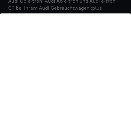
Audi Q6 e-tron, Audi A6 e-tron und Audi e-tron
GT bei Ihrem Audi Gebrauchtwagen :plus
Partner!
Mehr erfahren
Sie möchten Ihr Fahrzeug
verkaufen?