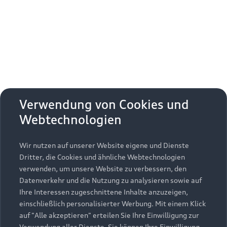
Erhalten Sie kostenfrei eine online
Fahrzeugbewertung und besprechen Sie alles
weitere mit Ihrem ausgewählten Audi Partner.
Jetzt kostenlos bewerten
Zurück nach oben
Verwendung von Cookies und
Webtechnologien
Modelle
Wir nutzen auf unserer Website eigene und Dienste
Kaufen & leasen
Alle Modelle
Dritter, die Cookies und ähnliche Webtechnologien
verwenden, um unsere Website zu verbessern, den
Modelle vergleichen
Service & Zubehör
Neuwagensuche
Datenverkehr und die Nutzung zu analysieren sowie auf
Elektromodelle
Ihre Interessen zugeschnittene Inhalte anzuzeigen,
Gebrauchtwagensuche
einschließlich personalisierter Werbung. Mit einem Klick
Support
Saisonale Angebote
Plug-in-Hybride
auf "Alle akzeptieren" erteilen Sie Ihre Einwilligung zur
Gebrauchtwagen
Verwendung aller Dienste. Sie können Ihre Einwilligung