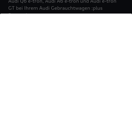
Audi Q6 e-tron, Audi A6 e-tron und Audi e-tron
GT bei Ihrem Audi Gebrauchtwagen :plus
Partner!
Mehr erfahren
Sie möchten Ihr Fahrzeug
verkaufen?