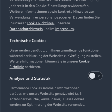
Audi Services
Über Audi
Kundenservice
jederzeit in den Cookie-Einstellungen widerrufen.
Finanzierung
Garantie
Weitere Informationen sowie konkrete Hinweise zur
Händlersuche
Aktionen & Angebote
Verwendung Ihrer personenbezogenen Daten finden Sie
Unternehmen
Audi digital services
in unserer
Cookie Richtlinie
, unserem
Audi Code
Geschäftskunden
Datenschutzhinweis
und im
Impressum
.
Karriere
myAudi
Häufige Fragen (FAQ)
Investor Relations
Technische Cookies
© 2026 AUDI AG. Alle Rechte vorbehalten
Audi Online Beratung
Presse & Media Center
Diese werden benötigt, um Ihnen grundlegende Funktionen
Impressum
Rechtliches
Hinweisgebersystem
Online-Terminvereinbarung
während der Nutzung der Webseite zur Verfügung zu stellen.
Datenschutz
Datenschutzinformation
Cookie-Einstellungen
Weitere Informationen können Sie in unserer
Cookie
Servicekontakt
Cookie-Richtlinie
Barrierefreiheit
Richtlinie
nachlesen.
Audi erleben
Digital Services Act
EU Data Act
Bordbuch & Bedienungsanleitungen
Analyse und Statistik
Newsletter
Verträge kündigen
Performance Cookies sammeln Informationen
Hinweis: Die aktuelle Darstellung und Anordnung der
darüber, wie unsere Webseite genutzt wird (z. B.
Vertrag widerrufen
Embleme am Fahrzeug bei allen Abbildungen auf dieser
Anzahl der Besuche, Verweildauer). Diese Cookies
Webseite kann abweichen.
werden zur Optimierung der Webseite verwendet.