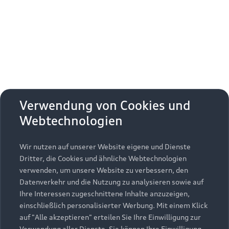
Erhalten Sie kostenfrei eine online
Fahrzeugbewertung und besprechen Sie alles
weitere mit Ihrem ausgewählten Audi Partner.
Jetzt kostenlos bewerten
Zurück nach oben
Verwendung von Cookies und
Webtechnologien
Modelle
Wir nutzen auf unserer Website eigene und Dienste
Kaufen & leasen
Alle Modelle
Dritter, die Cookies und ähnliche Webtechnologien
verwenden, um unsere Website zu verbessern, den
Modelle vergleichen
Service & Zubehör
Neuwagensuche
Datenverkehr und die Nutzung zu analysieren sowie auf
Elektromodelle
Ihre Interessen zugeschnittene Inhalte anzuzeigen,
Gebrauchtwagensuche
einschließlich personalisierter Werbung. Mit einem Klick
Support
Saisonale Angebote
Plug-in-Hybride
auf "Alle akzeptieren" erteilen Sie Ihre Einwilligung zur
Gebrauchtwagen
Verwendung aller Dienste. Sie können Ihre Einwilligung