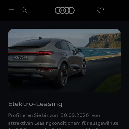
Startseite
Händler wählen
Elektro-Leasing
Profitieren Sie bis zum 30.09.2026
von
1
attraktiven Leasingkonditionen
für ausgewählte
2