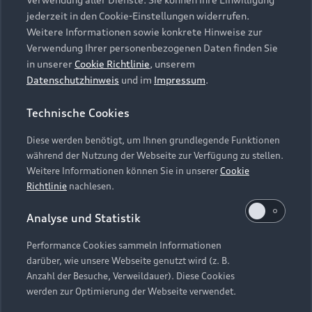
Audi Services
Über Audi
Kundenservice
jederzeit in den Cookie-Einstellungen widerrufen.
Finanzierung
Garantie
Weitere Informationen sowie konkrete Hinweise zur
Händlersuche
Aktionen & Angebote
Verwendung Ihrer personenbezogenen Daten finden Sie
Unternehmen
Audi digital services
in unserer
Cookie Richtlinie
, unserem
Audi Code
Geschäftskunden
Datenschutzhinweis
und im
Impressum
.
Karriere
myAudi
Häufige Fragen (FAQ)
Investor Relations
Technische Cookies
© 2026 AUDI AG. Alle Rechte vorbehalten
Audi Online Beratung
Presse & Media Center
Diese werden benötigt, um Ihnen grundlegende Funktionen
Impressum
Rechtliches
Hinweisgebersystem
Online-Terminvereinbarung
während der Nutzung der Webseite zur Verfügung zu stellen.
Datenschutz
Datenschutzinformation
Cookie-Einstellungen
Weitere Informationen können Sie in unserer
Cookie
Servicekontakt
Cookie-Richtlinie
Barrierefreiheit
Richtlinie
nachlesen.
Audi erleben
Digital Services Act
EU Data Act
Bordbuch & Bedienungsanleitungen
Analyse und Statistik
Newsletter
Verträge kündigen
Performance Cookies sammeln Informationen
Hinweis: Die aktuelle Darstellung und Anordnung der
darüber, wie unsere Webseite genutzt wird (z. B.
Vertrag widerrufen
Embleme am Fahrzeug bei allen Abbildungen auf dieser
Anzahl der Besuche, Verweildauer). Diese Cookies
Webseite kann abweichen.
werden zur Optimierung der Webseite verwendet.