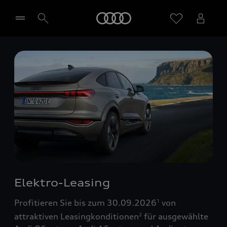
Startseite
Händler wählen
Elektro-Leasing
Profitieren Sie bis zum 30.09.2026
von
1
attraktiven Leasingkonditionen
für ausgewählte
2