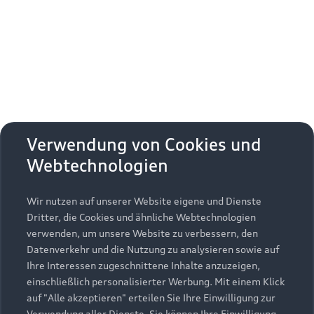
Erhalten Sie kostenfrei eine online
Fahrzeugbewertung und besprechen Sie alles
weitere mit Ihrem ausgewählten Audi Partner.
Jetzt kostenlos bewerten
Zurück nach oben
Verwendung von Cookies und
Webtechnologien
Modelle
Wir nutzen auf unserer Website eigene und Dienste
Kaufen & leasen
Alle Modelle
Dritter, die Cookies und ähnliche Webtechnologien
verwenden, um unsere Website zu verbessern, den
Modelle vergleichen
Service & Zubehör
Neuwagensuche
Datenverkehr und die Nutzung zu analysieren sowie auf
Elektromodelle
Ihre Interessen zugeschnittene Inhalte anzuzeigen,
Gebrauchtwagensuche
einschließlich personalisierter Werbung. Mit einem Klick
Support
Saisonale Angebote
Plug-in-Hybride
auf "Alle akzeptieren" erteilen Sie Ihre Einwilligung zur
Gebrauchtwagen
Verwendung aller Dienste. Sie können Ihre Einwilligung