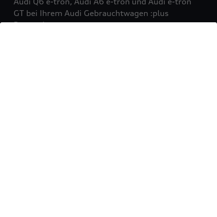
Audi Q6 e-tron, Audi A6 e-tron und Audi e-tron
GT bei Ihrem Audi Gebrauchtwagen :plus
Partner!
Mehr erfahren
Sie möchten Ihr Fahrzeug
verkaufen?