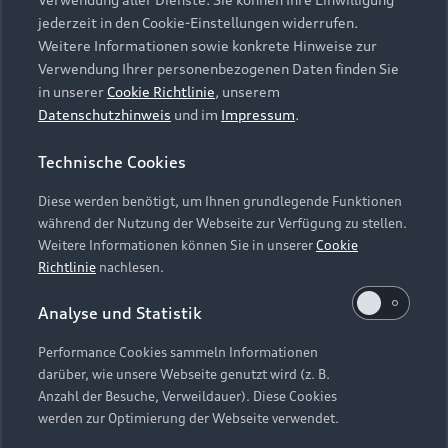
Audi Services
Über Audi
Kundenservice
jederzeit in den Cookie-Einstellungen widerrufen.
Finanzierung
Garantie
Weitere Informationen sowie konkrete Hinweise zur
Händlersuche
Aktionen & Angebote
Verwendung Ihrer personenbezogenen Daten finden Sie
Unternehmen
Audi digital services
in unserer
Cookie Richtlinie
, unserem
Audi Code
Geschäftskunden
Datenschutzhinweis
und im
Impressum
.
Karriere
myAudi
Häufige Fragen (FAQ)
Investor Relations
Technische Cookies
© 2026 AUDI AG. Alle Rechte vorbehalten
Audi Online Beratung
Presse & Media Center
Diese werden benötigt, um Ihnen grundlegende Funktionen
Impressum
Rechtliches
Hinweisgebersystem
Online-Terminvereinbarung
während der Nutzung der Webseite zur Verfügung zu stellen.
Datenschutz
Datenschutzinformation
Cookie-Einstellungen
Weitere Informationen können Sie in unserer
Cookie
Servicekontakt
Cookie-Richtlinie
Barrierefreiheit
Richtlinie
nachlesen.
Audi erleben
Digital Services Act
EU Data Act
Bordbuch & Bedienungsanleitungen
Analyse und Statistik
Newsletter
Verträge kündigen
Performance Cookies sammeln Informationen
Hinweis: Die aktuelle Darstellung und Anordnung der
darüber, wie unsere Webseite genutzt wird (z. B.
Vertrag widerrufen
Embleme am Fahrzeug bei allen Abbildungen auf dieser
Anzahl der Besuche, Verweildauer). Diese Cookies
Webseite kann abweichen.
werden zur Optimierung der Webseite verwendet.