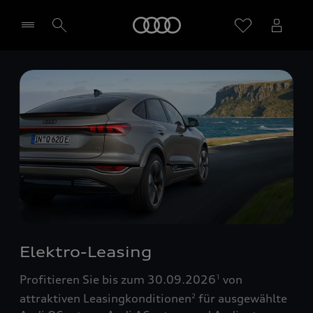
Startseite
Händler wählen
Elektro-Leasing
Profitieren Sie bis zum 30.09.2026
von
1
attraktiven Leasingkonditionen
für ausgewählte
2