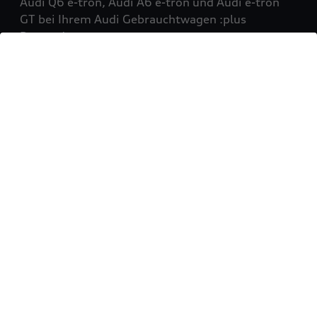
Audi Q6 e-tron, Audi A6 e-tron und Audi e-tron
GT bei Ihrem Audi Gebrauchtwagen :plus
Partner!
Mehr erfahren
Sie möchten Ihr Fahrzeug
verkaufen?