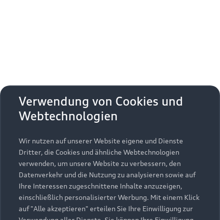
Erhalten Sie kostenfrei eine online
Fahrzeugbewertung und besprechen Sie alles
weitere mit Ihrem ausgewählten Audi Partner.
Jetzt kostenlos bewerten
Zurück nach oben
Verwendung von Cookies und
Webtechnologien
Modelle
Wir nutzen auf unserer Website eigene und Dienste
Kaufen & leasen
Alle Modelle
Dritter, die Cookies und ähnliche Webtechnologien
verwenden, um unsere Website zu verbessern, den
Modelle vergleichen
Service & Zubehör
Neuwagensuche
Datenverkehr und die Nutzung zu analysieren sowie auf
Elektromodelle
Ihre Interessen zugeschnittene Inhalte anzuzeigen,
Gebrauchtwagensuche
einschließlich personalisierter Werbung. Mit einem Klick
Support
Saisonale Angebote
Plug-in-Hybride
auf "Alle akzeptieren" erteilen Sie Ihre Einwilligung zur
Gebrauchtwagen
Verwendung aller Dienste. Sie können Ihre Einwilligung