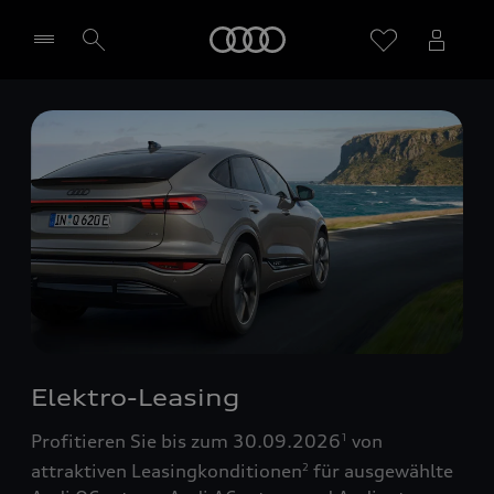
Startseite
Händler wählen
Elektro-Leasing
Profitieren Sie bis zum 30.09.2026
von
1
attraktiven Leasingkonditionen
für ausgewählte
2