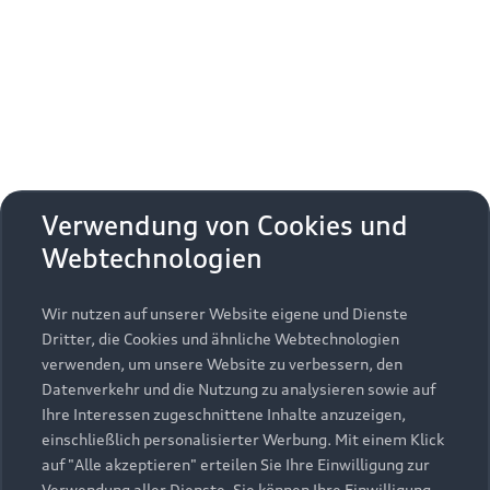
Erhalten Sie kostenfrei eine online
Fahrzeugbewertung und besprechen Sie alles
weitere mit Ihrem ausgewählten Audi Partner.
Jetzt kostenlos bewerten
Zurück nach oben
Verwendung von Cookies und
Webtechnologien
Modelle
Wir nutzen auf unserer Website eigene und Dienste
Kaufen & leasen
Alle Modelle
Dritter, die Cookies und ähnliche Webtechnologien
verwenden, um unsere Website zu verbessern, den
Modelle vergleichen
Service & Zubehör
Neuwagensuche
Datenverkehr und die Nutzung zu analysieren sowie auf
Elektromodelle
Ihre Interessen zugeschnittene Inhalte anzuzeigen,
Gebrauchtwagensuche
einschließlich personalisierter Werbung. Mit einem Klick
Support
Saisonale Angebote
Plug-in-Hybride
auf "Alle akzeptieren" erteilen Sie Ihre Einwilligung zur
Gebrauchtwagen
Verwendung aller Dienste. Sie können Ihre Einwilligung