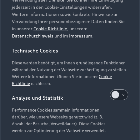
Audi Services
Über Audi
Kundenservice
jederzeit in den Cookie-Einstellungen widerrufen.
Finanzierung
Garantie
Weitere Informationen sowie konkrete Hinweise zur
Händlersuche
Aktionen & Angebote
Verwendung Ihrer personenbezogenen Daten finden Sie
Unternehmen
Audi digital services
in unserer
Cookie Richtlinie
, unserem
Audi Code
Geschäftskunden
Datenschutzhinweis
und im
Impressum
.
Karriere
myAudi
Häufige Fragen (FAQ)
Investor Relations
Technische Cookies
© 2026 AUDI AG. Alle Rechte vorbehalten
Audi Online Beratung
Presse & Media Center
Diese werden benötigt, um Ihnen grundlegende Funktionen
Impressum
Rechtliches
Hinweisgebersystem
Online-Terminvereinbarung
während der Nutzung der Webseite zur Verfügung zu stellen.
Datenschutz
Datenschutzinformation
Cookie-Einstellungen
Weitere Informationen können Sie in unserer
Cookie
Servicekontakt
Cookie-Richtlinie
Barrierefreiheit
Richtlinie
nachlesen.
Audi erleben
Digital Services Act
EU Data Act
Bordbuch & Bedienungsanleitungen
Analyse und Statistik
Newsletter
Verträge kündigen
Performance Cookies sammeln Informationen
Hinweis: Die aktuelle Darstellung und Anordnung der
darüber, wie unsere Webseite genutzt wird (z. B.
Vertrag widerrufen
Embleme am Fahrzeug bei allen Abbildungen auf dieser
Anzahl der Besuche, Verweildauer). Diese Cookies
Webseite kann abweichen.
werden zur Optimierung der Webseite verwendet.