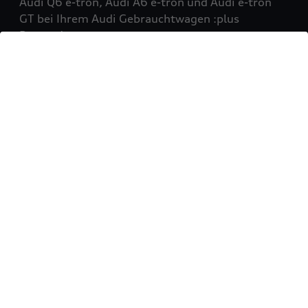
Audi Q6 e-tron, Audi A6 e-tron und Audi e-tron
GT bei Ihrem Audi Gebrauchtwagen :plus
Partner!
Mehr erfahren
Sie möchten Ihr Fahrzeug
verkaufen?