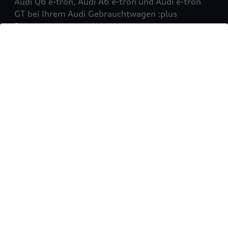
Audi Q6 e-tron, Audi A6 e-tron und Audi e-tron
GT bei Ihrem Audi Gebrauchtwagen :plus
Partner!
Mehr erfahren
Sie möchten Ihr Fahrzeug
verkaufen?