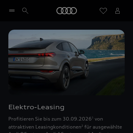
Startseite
Händler wählen
Elektro-Leasing
Profitieren Sie bis zum 30.09.2026
von
1
attraktiven Leasingkonditionen
für ausgewählte
2