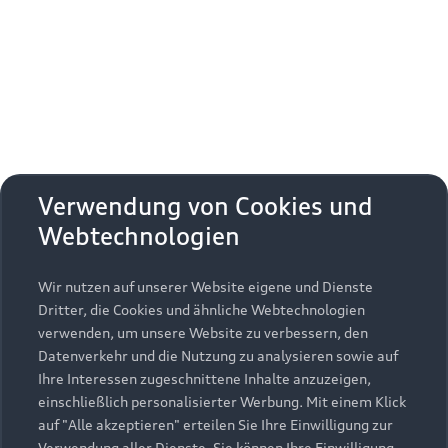
Erhalten Sie kostenfrei eine online
Fahrzeugbewertung und besprechen Sie alles
weitere mit Ihrem ausgewählten Audi Partner.
Jetzt kostenlos bewerten
Zurück nach oben
Verwendung von Cookies und
Webtechnologien
Modelle
Wir nutzen auf unserer Website eigene und Dienste
Kaufen & leasen
Alle Modelle
Dritter, die Cookies und ähnliche Webtechnologien
verwenden, um unsere Website zu verbessern, den
Modelle vergleichen
Service & Zubehör
Neuwagensuche
Datenverkehr und die Nutzung zu analysieren sowie auf
Elektromodelle
Ihre Interessen zugeschnittene Inhalte anzuzeigen,
Gebrauchtwagensuche
einschließlich personalisierter Werbung. Mit einem Klick
Support
Saisonale Angebote
Plug-in-Hybride
auf "Alle akzeptieren" erteilen Sie Ihre Einwilligung zur
Gebrauchtwagen
Verwendung aller Dienste. Sie können Ihre Einwilligung