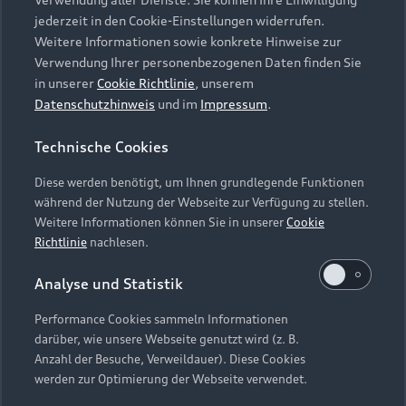
Audi Services
Über Audi
Kundenservice
jederzeit in den Cookie-Einstellungen widerrufen.
Finanzierung
Garantie
Weitere Informationen sowie konkrete Hinweise zur
Händlersuche
Aktionen & Angebote
Verwendung Ihrer personenbezogenen Daten finden Sie
Unternehmen
Audi digital services
in unserer
Cookie Richtlinie
, unserem
Audi Code
Geschäftskunden
Datenschutzhinweis
und im
Impressum
.
Karriere
myAudi
Häufige Fragen (FAQ)
Investor Relations
Technische Cookies
© 2026 AUDI AG. Alle Rechte vorbehalten
Audi Online Beratung
Presse & Media Center
Diese werden benötigt, um Ihnen grundlegende Funktionen
Impressum
Rechtliches
Hinweisgebersystem
Online-Terminvereinbarung
während der Nutzung der Webseite zur Verfügung zu stellen.
Datenschutz
Datenschutzinformation
Cookie-Einstellungen
Weitere Informationen können Sie in unserer
Cookie
Servicekontakt
Cookie-Richtlinie
Barrierefreiheit
Richtlinie
nachlesen.
Audi erleben
Digital Services Act
EU Data Act
Bordbuch & Bedienungsanleitungen
Analyse und Statistik
Newsletter
Verträge kündigen
Performance Cookies sammeln Informationen
Hinweis: Die aktuelle Darstellung und Anordnung der
darüber, wie unsere Webseite genutzt wird (z. B.
Vertrag widerrufen
Embleme am Fahrzeug bei allen Abbildungen auf dieser
Anzahl der Besuche, Verweildauer). Diese Cookies
Webseite kann abweichen.
werden zur Optimierung der Webseite verwendet.