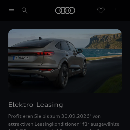
Startseite
Händler wählen
Elektro-Leasing
Profitieren Sie bis zum 30.09.2026
von
1
attraktiven Leasingkonditionen
für ausgewählte
2