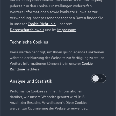
Audi Services
Über Audi
Kundenservice
jederzeit in den Cookie-Einstellungen widerrufen.
Finanzierung
Garantie
Weitere Informationen sowie konkrete Hinweise zur
Händlersuche
Aktionen & Angebote
Verwendung Ihrer personenbezogenen Daten finden Sie
Unternehmen
Audi digital services
in unserer
Cookie Richtlinie
, unserem
Audi Code
Geschäftskunden
Datenschutzhinweis
und im
Impressum
.
Karriere
myAudi
Häufige Fragen (FAQ)
Investor Relations
Technische Cookies
© 2026 AUDI AG. Alle Rechte vorbehalten
Audi Online Beratung
Presse & Media Center
Diese werden benötigt, um Ihnen grundlegende Funktionen
Impressum
Rechtliches
Hinweisgebersystem
Online-Terminvereinbarung
während der Nutzung der Webseite zur Verfügung zu stellen.
Datenschutz
Datenschutzinformation
Cookie-Einstellungen
Weitere Informationen können Sie in unserer
Cookie
Servicekontakt
Cookie-Richtlinie
Barrierefreiheit
Richtlinie
nachlesen.
Audi erleben
Digital Services Act
EU Data Act
Bordbuch & Bedienungsanleitungen
Analyse und Statistik
Newsletter
Verträge kündigen
Performance Cookies sammeln Informationen
Hinweis: Die aktuelle Darstellung und Anordnung der
darüber, wie unsere Webseite genutzt wird (z. B.
Vertrag widerrufen
Embleme am Fahrzeug bei allen Abbildungen auf dieser
Anzahl der Besuche, Verweildauer). Diese Cookies
Webseite kann abweichen.
werden zur Optimierung der Webseite verwendet.