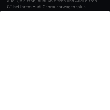
Audi Q6 e-tron, Audi A6 e-tron und Audi e-tron
GT bei Ihrem Audi Gebrauchtwagen :plus
Partner!
Mehr erfahren
Sie möchten Ihr Fahrzeug
verkaufen?