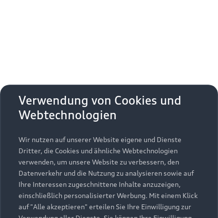
Erhalten Sie kostenfrei eine online
Fahrzeugbewertung und besprechen Sie alles
weitere mit Ihrem ausgewählten Audi Partner.
Jetzt kostenlos bewerten
Zurück nach oben
Verwendung von Cookies und
Webtechnologien
Modelle
Wir nutzen auf unserer Website eigene und Dienste
Kaufen & leasen
Alle Modelle
Dritter, die Cookies und ähnliche Webtechnologien
verwenden, um unsere Website zu verbessern, den
Modelle vergleichen
Service & Zubehör
Neuwagensuche
Datenverkehr und die Nutzung zu analysieren sowie auf
Elektromodelle
Ihre Interessen zugeschnittene Inhalte anzuzeigen,
Gebrauchtwagensuche
einschließlich personalisierter Werbung. Mit einem Klick
Support
Saisonale Angebote
Plug-in-Hybride
auf "Alle akzeptieren" erteilen Sie Ihre Einwilligung zur
Gebrauchtwagen
Verwendung aller Dienste. Sie können Ihre Einwilligung