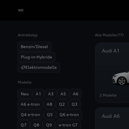
Antriebstyp
Alle Modelle
(77)
Händler wählen
Benzin/Diesel
Audi A1
Plug-in-Hybride
Elektromodelle
Modelle
Neu
A1
A3
A5
A6
2 Modelle
A6 e-tron
A8
Q2
Q3
Q4 e-tron
Q5
Q6 e-tron
Audi A6
Q7
Q8
Q9
e-tron GT