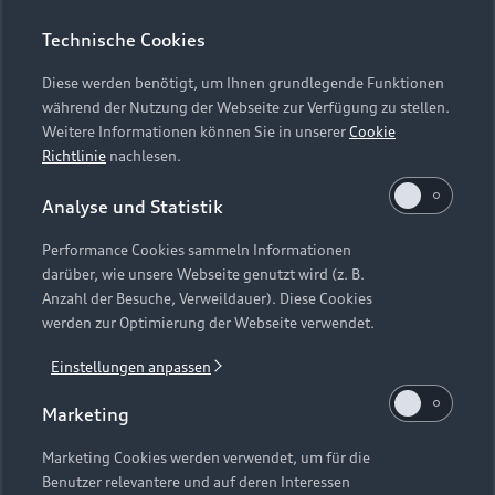
abonnieren!
Technische Cookies
Sie wollen gerne immer auf dem Laufenden sein und
Diese werden benötigt, um Ihnen grundlegende Funktionen
zeitnah alle News erhalten? Dann folgen Sie uns
während der Nutzung der Webseite zur Verfügung zu stellen.
einfach auf unseren Social Media Kanälen. Neben
Weitere Informationen können Sie in unserer
Cookie
Facebook sind wir auch auf Instagram erreichbar und
Richtlinie
nachlesen.
geben Ihnen dort immer die aktuellsten News zu
unseren Sommerkonzerten.
Analyse und Statistik
Performance Cookies sammeln Informationen
Zu Facebook
darüber, wie unsere Webseite genutzt wird (z. B.
Anzahl der Besuche, Verweildauer). Diese Cookies
Zu Instagram
werden zur Optimierung der Webseite verwendet.
Einstellungen anpassen
Marketing
Zurück nach oben
Marketing Cookies werden verwendet, um für die
Benutzer relevantere und auf deren Interessen