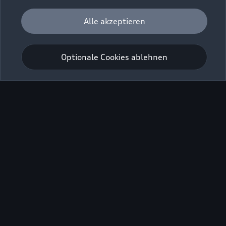
Alle akzeptieren
Abendprogramm 18. 
Juli 2026
Optionale Cookies ablehnen
Barbican Quartet
Bildnachweis: © Andrej Grilc
Programm
Künstlerinnen/Künstler
Werkte
Programm
Samstag, 18. Juli 2026
Beginn: 20 Uhr
Ort: museum mobile, Audi Forum Ingolstadt