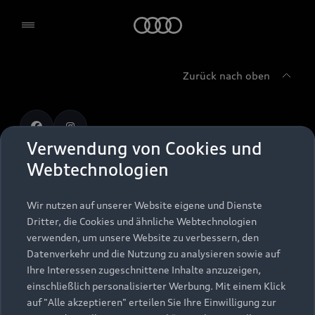
Audi
Zurück nach oben
Verwendung von Cookies und
Webtechnologien
© 2026 AUDI AG. Alle Rechte vorbehalten
Wir nutzen auf unserer Website eigene und Dienste
Impressum
Rechtliches
Hinweisgebersystem
Dritter, die Cookies und ähnliche Webtechnologien
Datenschutzhinweise
Cookie-Einstellungen
verwenden, um unsere Website zu verbessern, den
Cookie-Richtlinie
Barrierefreiheit
Datenverkehr und die Nutzung zu analysieren sowie auf
Digital Services Act
EU Data Act
Newsletter
Ihre Interessen zugeschnittene Inhalte anzuzeigen,
Presse
Kontakt
einschließlich personalisierter Werbung. Mit einem Klick
auf "Alle akzeptieren" erteilen Sie Ihre Einwilligung zur