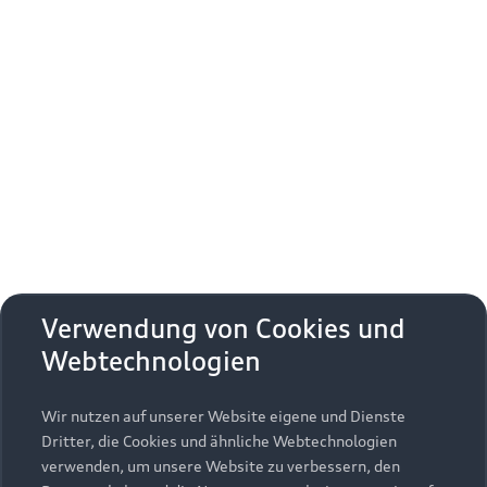
Streichquartett b-Moll op. 33 Nr. 1 Hob. III:37
Fazil Say (*1970):
Streichquartett Divorce
Franz Schubert (1797 – 1828):
Streichquartett Nr. 14 d-Moll D 810 Der Tod und das
Mädchen
10. Juli: Der Zeit voraus
Verwendung von Cookies und
Webtechnologien
Festsaal, Stadttheater Ingolstadt
Wir nutzen auf unserer Website eigene und Dienste
hr-Sinfonieorchester Frankfurt
Dritter, die Cookies und ähnliche Webtechnologien
François Leleux, Oboe
verwenden, um unsere Website zu verbessern, den
Alain Altinoglu, Leitung