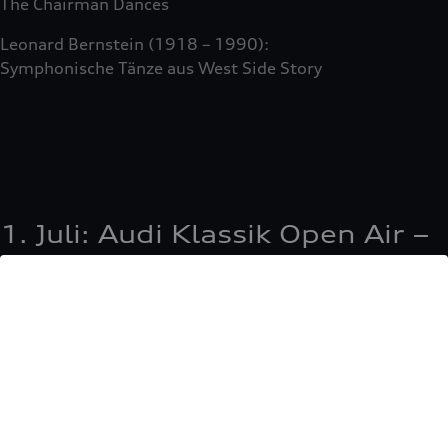
The Chairman Dances
Leonard Bernstein (1918 – 1990):
Symphonische Tänze aus West Side Story
1. Juli: Audi Klassik Open Air –
Future Sounds
Klenzepark, Ingolstadt
Georgisches Kammerorchester
Tsotne Zedginidze, Klavier
Nikoloz Rachveli, Leitung