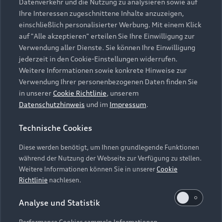
Datenverkehr und die Nutzung zu analysieren sowie auf
Ihre Interessen zugeschnittene Inhalte anzuzeigen,
Richard Wagner (1813 – 1883):
einschließlich personalisierter Werbung. Mit einem Klick
Vorspiel zur Oper Lohengrin
auf "Alle akzeptieren" erteilen Sie Ihre Einwilligung zur
Verwendung aller Dienste. Sie können Ihre Einwilligung
Qigang Chen (*1951):
jederzeit in den Cookie-Einstellungen widerrufen.
Extase Konzert für Oboe und Orchester
Weitere Informationen sowie konkrete Hinweise zur
Gustav Mahler (1860 – 1911):
Verwendung Ihrer personenbezogenen Daten finden Sie
Symphonie Nr. 1 D-Dur
in unserer
Cookie Richtlinie
, unserem
Datenschutzhinweis
und im
Impressum
.
Technische Cookies
Diese werden benötigt, um Ihnen grundlegende Funktionen
10. Juli: Der Klang von morgen
während der Nutzung der Webseite zur Verfügung zu stellen.
Weitere Informationen können Sie in unserer
Cookie
Richtlinie
nachlesen.
Foyer, Stadttheater Ingolstadt
Analyse und Statistik
DJ Mausio, DJ
Elektro Session