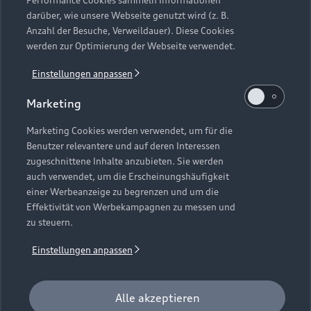
Performance Cookies sammeln Informationen
darüber, wie unsere Webseite genutzt wird (z. B.
Anzahl der Besuche, Verweildauer). Diese Cookies
werden zur Optimierung der Webseite verwendet.
Einstellungen anpassen
Marketing
Zurück nach oben
Marketing Cookies werden verwendet, um für die
Benutzer relevantere und auf deren Interessen
zugeschnittene Inhalte anzubieten. Sie werden
auch verwendet, um die Erscheinungshäufigkeit
einer Werbeanzeige zu begrenzen und um die
© 2026 AUDI AG. Alle Rechte vorbehalten
Effektivität von Werbekampagnen zu messen und
zu steuern.
Impressum
Rechtliches
Hinweisgebersystem
Datenschutzhinweise
Cookie-Einstellungen
Einstellungen anpassen
Cookie-Richtlinie
Barrierefreiheit
Digital Services Act
EU Data Act
Newsletter
Alle akzeptieren
Presse
Kontakt