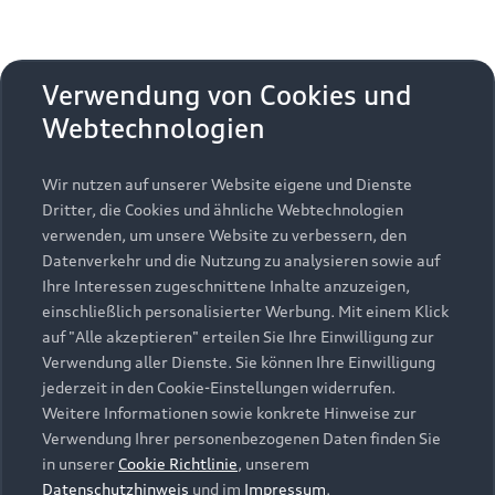
Matteo Haitzmann, Violine und Performance
Anne-Suse Enßle, Blockflöte und Performance
Verwendung von Cookies und
Webtechnologien
27. Juli: Abschlusskonzert –
Wir nutzen auf unserer Website eigene und Dienste
Martynas Levickis und die
Dritter, die Cookies und ähnliche Webtechnologien
verwenden, um unsere Website zu verbessern, den
Deutsche
Datenverkehr und die Nutzung zu analysieren sowie auf
Ihre Interessen zugeschnittene Inhalte anzuzeigen,
Kammerphilharmonie Bremen
einschließlich personalisierter Werbung. Mit einem Klick
auf "Alle akzeptieren" erteilen Sie Ihre Einwilligung zur
Festsaal, Stadttheater Ingolstadt
Verwendung aller Dienste. Sie können Ihre Einwilligung
jederzeit in den Cookie-Einstellungen widerrufen.
Die Deutsche Kammerphilharmonie Bremen
Weitere Informationen sowie konkrete Hinweise zur
Martynas Levickis, Akkordeon
Verwendung Ihrer personenbezogenen Daten finden Sie
Omer Meir Wellber, Dirigent
in unserer
Cookie Richtlinie
, unserem
Georges Bizet (1838 – 1875):
Datenschutzhinweis
und im
Impressum
.