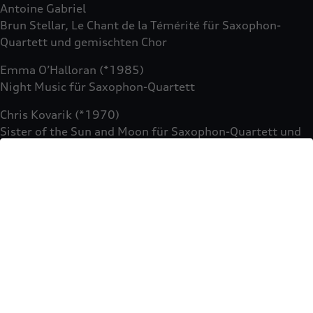
Antoine Gabriel
Brun Stellar, Le Chant de la Témérité für Saxophon-
Quartett und gemischten Chor
Emma O’Halloran (*1985)
Night Music für Saxophon-Quartett
Chris Kovarik (*1970)
Sister of the Sun and Moon für Saxophon-Quartett und
gemischten Chor
Luis Suria Lorenzo
The song wants to be light für Saxophon-Quartett und
gemischten Chor
27. Juni: Klassik Open Air –