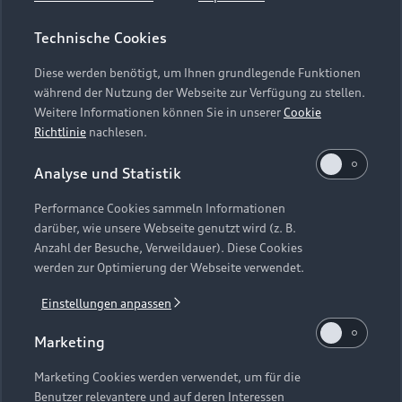
Ausschnitte aus den Suiten Nr. 1 und Nr. 2 aus der Oper
Carmen
Technische Cookies
(Bearbeitung: Martynas Levickis)
Diese werden benötigt, um Ihnen grundlegende Funktionen
Camille Saint-Saëns (1835 – 1921):
während der Nutzung der Webseite zur Verfügung zu stellen.
Introduction et Rondo Capriccioso a-Moll op. 28 für
Weitere Informationen können Sie in unserer
Cookie
Violine und Orchester
Richtlinie
nachlesen.
(Bearbeitung: Martynas Levickis) Andante (malinconico)
Analyse und Statistik
– Allegro ma non troppo
Performance Cookies sammeln Informationen
Georges Bizet
darüber, wie unsere Webseite genutzt wird (z. B.
Symphonie C-Dur
Anzahl der Besuche, Verweildauer). Diese Cookies
werden zur Optimierung der Webseite verwendet.
Einstellungen anpassen
Marketing
Zurück nach oben
Marketing Cookies werden verwendet, um für die
Benutzer relevantere und auf deren Interessen