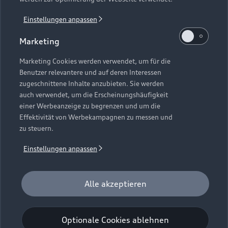
Einstellungen anpassen
Zurück nach oben
Marketing
Marketing Cookies werden verwendet, um für die
Benutzer relevantere und auf deren Interessen
© 2026 AUDI AG. Alle Rechte vorbehalten
zugeschnittene Inhalte anzubieten. Sie werden
auch verwendet, um die Erscheinungshäufigkeit
Impressum
Rechtliches
Hinweisgebersystem
einer Werbeanzeige zu begrenzen und um die
Datenschutzinformation
Cookie-Einstellungen
Effektivität von Werbekampagnen zu messen und
Cookie Richtlinie
Barrierefreiheit
zu steuern.
Digital Services Act
Eu Data Act
Einstellungen anpassen
Please select country
Alle akzeptieren
1
Bevorstehende Feiertage in Bayern 2026: 15.8., 3.10., 1.11.,
Optionale Cookies ablehnen
25.12., 26.12.