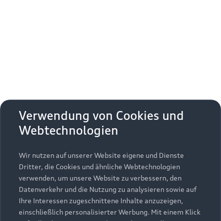
Angeboten, Veranstaltungen und
Kontaktmöglichkeiten.
Audi Forum Ingolstadt
85045 Ingolstadt
Tel. 0800 - 2 83 44 44
(aus dem Ausland: +49 (0)841 - 8 93 75 75)
E-Mail:
welcome@audi.de
Verwendung von Cookies und
Das könnte Sie auch
Webtechnologien
interessieren:
Wir nutzen auf unserer Website eigene und Dienste
Dritter, die Cookies und ähnliche Webtechnologien
verwenden, um unsere Website zu verbessern, den
Datenverkehr und die Nutzung zu analysieren sowie auf
Ihre Interessen zugeschnittene Inhalte anzuzeigen,
einschließlich personalisierter Werbung. Mit einem Klick