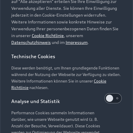
auf "Alle akzeptieren" erteilen Sie Ihre Einwilligung zur
Verwendung aller Dienste. Sie können Ihre Einwilligung
jederzeit in den Cookie-Einstellungen widerrufen.
Weitere Informationen sowie konkrete Hinweise zur
Verwendung Ihrer personenbezogenen Daten finden Sie
in unserer
Cookie Richtlinie
, unserem
Datenschutzhinweis
und im
Impressum
.
Technische Cookies
Newsletter
Audi mu
Diese werden benötigt, um Ihnen grundlegende Funktionen
während der Nutzung der Webseite zur Verfügung zu stellen.
Bleiben Sie immer Up to Date mit
Audi Geschich
Weitere Informationen können Sie in unserer
Cookie
unserem Newsletter
Fahrzeuge u
Richtlinie
nachlesen.
Jetzt abonnieren
Audi museum 
Analyse und Statistik
Performance Cookies sammeln Informationen
darüber, wie unsere Webseite genutzt wird (z. B.
Anzahl der Besuche, Verweildauer). Diese Cookies
werden zur Optimierung der Webseite verwendet.