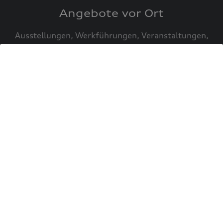
Angebote vor Ort
Ausstellungen, Werkführungen, Veranstaltungen,
Gastronomie und Service im aktuellen
Monatsprogramm
entdecken.
Öffnungszeiten im Audi
Forum Ingolstadt
Die Öffnungszeiten im Audi Forum Ingolstadt
können je nach Bereich, Angebot und
Veranstaltung variieren. Prüfen Sie vor Ihrem
Besuch die aktuellen Zeiten für Audi museum
mobile, Gastronomie, Shops und