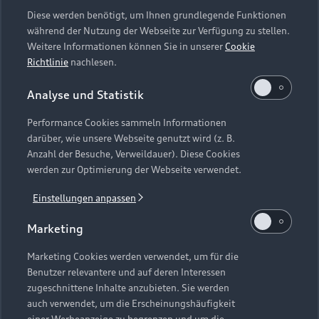
Diese werden benötigt, um Ihnen grundlegende Funktionen
classes from the region
während der Nutzung der Webseite zur Verfügung zu stellen.
A glimpse under the bonnet of the four rings: school
Weitere Informationen können Sie in unserer
Cookie
Richtlinie
nachlesen.
students will experience vocational training at the
Audi site in Neckarsulm live. Together with trainers
Analyse und Statistik
and trainees, we will go on an interactive tour.
Performance Cookies sammeln Informationen
darüber, wie unsere Webseite genutzt wird (z. B.
Anzahl der Besuche, Verweildauer). Diese Cookies
werden zur Optimierung der Webseite verwendet.
Find out more about guided tours for school classes
Einstellungen anpassen
Marketing
Back to top
Marketing Cookies werden verwendet, um für die
Benutzer relevantere und auf deren Interessen
zugeschnittene Inhalte anzubieten. Sie werden
auch verwendet, um die Erscheinungshäufigkeit
© 2026 AUDI AG. All rights reserved