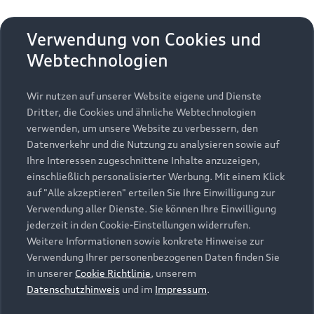
Audi erleben
Digital Services Act
EU Data Act
Bordbuch & Bedienungsanleitungen
Newsletter
Verwendung von Cookies und
Verträge kündigen
Webtechnologien
Hinweis: Die aktuelle Darstellung und Anordnung der
Vertrag widerrufen
Embleme am Fahrzeug bei allen Abbildungen auf dieser
Wir nutzen auf unserer Website eigene und Dienste
Webseite kann abweichen.
Dritter, die Cookies und ähnliche Webtechnologien
verwenden, um unsere Website zu verbessern, den
Datenverkehr und die Nutzung zu analysieren sowie auf
1
Die Angaben zu Kraftstoffverbrauch, Stromverbrauch, CO₂-
Ihre Interessen zugeschnittene Inhalte anzuzeigen,
Emissionen und elektrischer Reichweite wurden nach dem
einschließlich personalisierter Werbung. Mit einem Klick
gesetzlich vorgeschriebenen Messverfahren „Worldwide
auf "Alle akzeptieren" erteilen Sie Ihre Einwilligung zur
Harmonized Light Vehicles Test Procedure“ (WLTP) gemäß
Verwendung aller Dienste. Sie können Ihre Einwilligung
Verordnung (EG) 715/2007 ermittelt. Zusatzausstattungen
jederzeit in den Cookie-Einstellungen widerrufen.
und Zubehör (Anbauteile, Reifenformat usw.) können
Weitere Informationen sowie konkrete Hinweise zur
relevante Fahrzeugparameter, wie z. B. Gewicht,
Verwendung Ihrer personenbezogenen Daten finden Sie
Rollwiderstand und Aerodynamik verändern und neben
in unserer
Cookie Richtlinie
, unserem
Witterungs- und Verkehrsbedingungen sowie dem
Datenschutzhinweis
und im
Impressum
.
individuellen Fahrverhalten den Kraftstoffverbrauch, den
Stromverbrauch, die CO₂-Emissionen, die elektrische