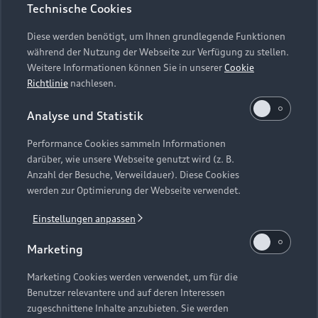
Technische Cookies
Reichweite und die Fahrleistungswerte eines Fahrzeugs
beeinflussen. Weitere Informationen zu WLTP finden Sie unter
Diese werden benötigt, um Ihnen grundlegende Funktionen
www.audi.de/wltp
.
während der Nutzung der Webseite zur Verfügung zu stellen.
Weitere Informationen können Sie in unserer
Cookie
2
Gültigkeitsdauer: 3 Jahre ab Ausstellungsdatum für Käufe aus
Richtlinie
nachlesen.
den Kategorien Audi Original Teile, Audi Original Zubehör,
Audi Original Kompletträder, Audi collection, Wartung &
Analyse und Statistik
Inspektion sowie Reifenwechsel- und
Performance Cookies sammeln Informationen
Reifeneinlagerungsservices. Bei diesem Gutschein handelt es
darüber, wie unsere Webseite genutzt wird (z. B.
sich um einen Mehrzweckgutschein. Der Gutschein ist
Anzahl der Besuche, Verweildauer). Diese Cookies
ausschließlich für die genannten Kategorien einlösbar.
werden zur Optimierung der Webseite verwendet.
Ausgeschlossen sind insbesondere sonstige Werkstatt- und
Servicedienstleistungen (z. B. Hauptuntersuchung,
Einstellungen anpassen
Abgasuntersuchung oder Fahrzeugaufbereitung) sowie der
Marketing
Fahrzeugkauf. Der Gutschein kann in Höhe des darauf
angegebenen Betrags bei einem autorisierten Audi Händler-
Marketing Cookies werden verwendet, um für die
und Servicepartner vor Ort (nicht online) eingelöst werden. Für
Benutzer relevantere und auf deren Interessen
den Fall, dass Sie Ihren Gutschein bei einem Audi Partner im
zugeschnittene Inhalte anzubieten. Sie werden
Ausland einlösen möchten, bitten wir Sie um entsprechende