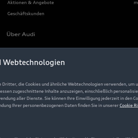
Aktionen & Angebote
m
Geschäftskunden
Über Audi
Unternehmen
d Webtechnologien
Karriere
Investor Relations
Presse & Media Center
e Dritter, die Cookies und ähnliche Webtechnologien verwenden, um 
ressen zugeschnittene Inhalte anzuzeigen, einschließlich personalisie
Datenschutz
wendung aller Dienste. Sie können Ihre Einwilligung jederzeit in den 
Audi erleben
ndung Ihrer personenbezogenen Daten finden Sie in unserer
Cookie Ri
Newsletter