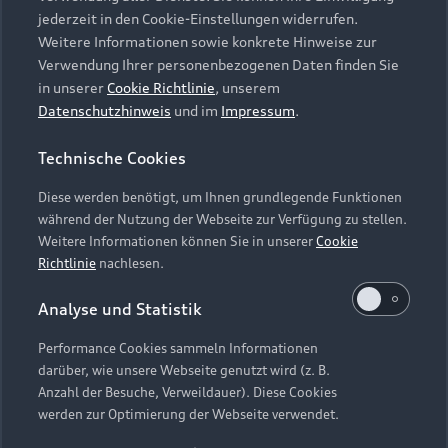
jederzeit in den Cookie-Einstellungen widerrufen.
Weitere Informationen sowie konkrete Hinweise zur
Lederpflege-Set
Verwendung Ihrer personenbezogenen Daten finden Sie
in unserer
Cookie Richtlinie
, unserem
Praktisches Set zur intensiven Reinigung und
Datenschutzhinweis
und im
Impressum
.
Pflege von Leder und Kunstleder.
Technische Cookies
Zur Audi Shopping World
Diese werden benötigt, um Ihnen grundlegende Funktionen
während der Nutzung der Webseite zur Verfügung zu stellen.
Weitere Informationen können Sie in unserer
Cookie
Richtlinie
nachlesen.
Analyse und Statistik
Performance Cookies sammeln Informationen
darüber, wie unsere Webseite genutzt wird (z. B.
Anzahl der Besuche, Verweildauer). Diese Cookies
werden zur Optimierung der Webseite verwendet.