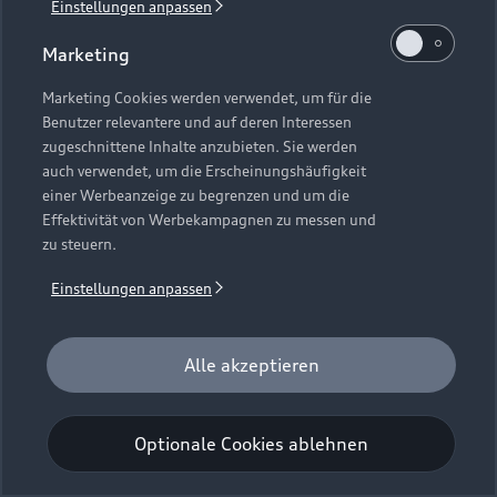
Einstellungen anpassen
Universal-Reinigungstuch
Für einen glänzenden Eindruck.
Marketing
Zur Audi Shopping World
Marketing Cookies werden verwendet, um für die
Benutzer relevantere und auf deren Interessen
zugeschnittene Inhalte anzubieten. Sie werden
auch verwendet, um die Erscheinungshäufigkeit
einer Werbeanzeige zu begrenzen und um die
Effektivität von Werbekampagnen zu messen und
zu steuern.
Einstellungen anpassen
Alle akzeptieren
Optionale Cookies ablehnen
Insektenentferner