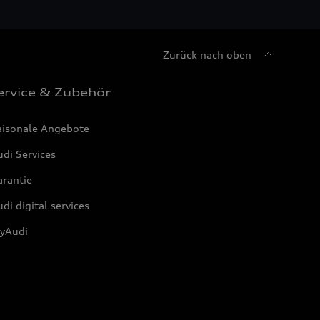
Zurück nach oben
ervice & Zubehör
aisonale Angebote
di Services
arantie
di digital services
yAudi