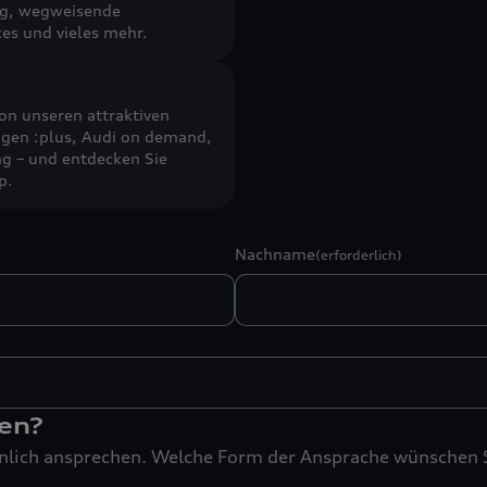
ng, wegweisende
ces und vieles mehr.
von unseren attraktiven
gen :plus, Audi on demand,
ng – und entdecken Sie
p.
Nachname
(erforderlich)
hen?
nlich ansprechen. Welche Form der Ansprache wünschen 