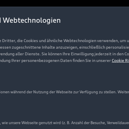
Unternehmen
d Webtechnologien
Karriere
Investor Relations
Presse & Media Center
e Dritter, die Cookies und ähnliche Webtechnologien verwenden, um 
ressen zugeschnittene Inhalte anzuzeigen, einschließlich personalisie
Datenschutz
wendung aller Dienste. Sie können Ihre Einwilligung jederzeit in den 
Audi erleben
ndung Ihrer personenbezogenen Daten finden Sie in unserer
Cookie Ri
Newsletter
onen während der Nutzung der Webseite zur Verfügung zu stellen. Weite
ie unsere Webseite genutzt wird (z. B. Anzahl der Besuche, Verweildaue