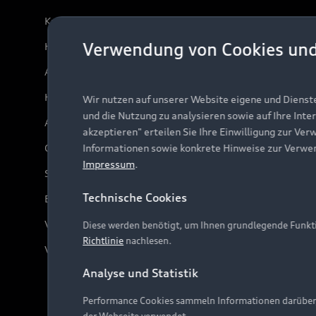
Kundenservice
Verwendung von Cookies un
Händlersuche
Audi Code
Häufige Fragen (FAQ)
Wir nutzen auf unserer Website eigene und Dienst
und die Nutzung zu analysieren sowie auf Ihre Inte
Audi Online Beratung
akzeptieren" erteilen Sie Ihre Einwilligung zur Ver
Online-Terminvereinbarung
Informationen sowie konkrete Hinweise zur Verwe
Impressum
.
Servicekontakt
Technische Cookies
Bordbuch & Bedienungsanleitungen
Verträge kündigen
Diese werden benötigt, um Ihnen grundlegende Funkti
Richtlinie
nachlesen.
Vertrag widerrufen
Analyse und Statistik
Performance Cookies sammeln Informationen darüber, w