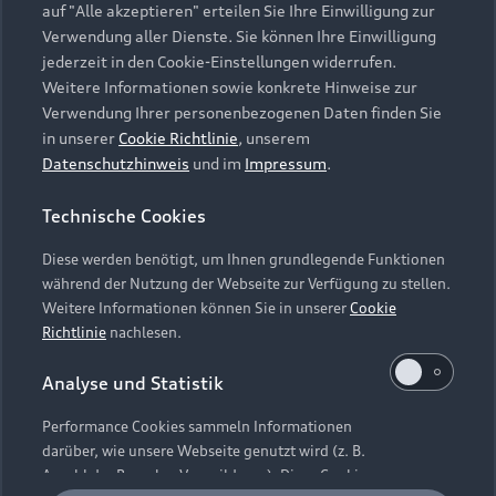
auf "Alle akzeptieren" erteilen Sie Ihre Einwilligung zur
Elektromodelle
Verwendung aller Dienste. Sie können Ihre Einwilligung
Gebrauchtwagensuche
Support
Saisonale Angebote
jederzeit in den Cookie-Einstellungen widerrufen.
Plug-in-Hybride
Gebrauchtwagen
Weitere Informationen sowie konkrete Hinweise zur
Audi Services
Über Audi
Verwendung Ihrer personenbezogenen Daten finden Sie
Kundenservice
Finanzierung
in unserer
Cookie Richtlinie
, unserem
Garantie
Händlersuche
Datenschutzhinweis
und im
Impressum
.
Aktionen & Angebote
Unternehmen
Audi digital services
Audi Code
Geschäftskunden
Technische Cookies
Karriere
myAudi
Häufige Fragen (FAQ)
Diese werden benötigt, um Ihnen grundlegende Funktionen
Investor Relations
während der Nutzung der Webseite zur Verfügung zu stellen.
© 2026 AUDI AG. Alle Rechte vorbehalten
Audi Online Beratung
Weitere Informationen können Sie in unserer
Cookie
Presse & Media Center
Richtlinie
nachlesen.
Impressum
Rechtliches
Hinweisgebersystem
Online-Terminvereinbarung
Datenschutz
Datenschutzinformation
Cookie-Einstellungen
Analyse und Statistik
Servicekontakt
Cookie-Richtlinie
Barrierefreiheit
Audi erleben
Digital Services Act
EU Data Act
Performance Cookies sammeln Informationen
Bordbuch & Bedienungsanleitungen
Newsletter
darüber, wie unsere Webseite genutzt wird (z. B.
Verträge kündigen
Anzahl der Besuche, Verweildauer). Diese Cookies
Hinweis: Die aktuelle Darstellung und Anordnung der