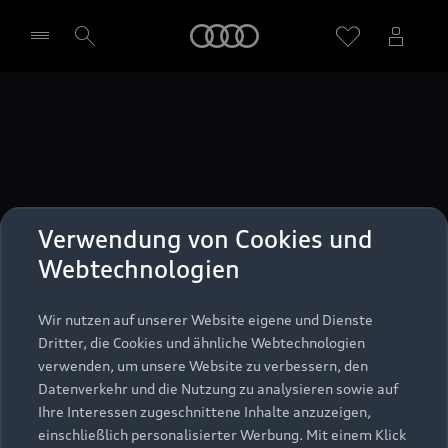
Startseite
Händler wählen
Verwendung von Cookies und
Zurück nach oben
Webtechnologien
Modelle
Wir nutzen auf unserer Website eigene und Dienste
Dritter, die Cookies und ähnliche Webtechnologien
verwenden, um unsere Website zu verbessern, den
Kaufen & leasen
Alle Modelle
Datenverkehr und die Nutzung zu analysieren sowie auf
Ihre Interessen zugeschnittene Inhalte anzuzeigen,
Modelle vergleichen
Service & Zubehör
einschließlich personalisierter Werbung. Mit einem Klick
Neuwagensuche