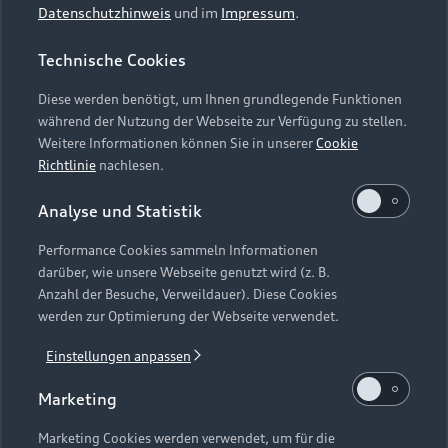
Häufige Fragen (FAQ)
Datenschutzhinweis
und im
Impressum
.
Investor Relations
© 2026 AUDI AG. Alle Rechte vorbehalten
Audi Online Beratung
Technische Cookies
Presse & Media Center
Impressum
Rechtliches
Hinweisgebersystem
Online-Terminvereinbarung
Diese werden benötigt, um Ihnen grundlegende Funktionen
Datenschutz
Datenschutzinformation
Cookie-Einstellungen
während der Nutzung der Webseite zur Verfügung zu stellen.
Servicekontakt
Cookie-Richtlinie
Barrierefreiheit
Weitere Informationen können Sie in unserer
Cookie
Audi erleben
Digital Services Act
EU Data Act
Richtlinie
nachlesen.
Bordbuch & Bedienungsanleitungen
Newsletter
Analyse und Statistik
Verträge kündigen
Hinweis: Die aktuelle Darstellung und Anordnung der
Vertrag widerrufen
Performance Cookies sammeln Informationen
Embleme am Fahrzeug bei allen Abbildungen auf dieser
darüber, wie unsere Webseite genutzt wird (z. B.
Webseite kann abweichen.
Anzahl der Besuche, Verweildauer). Diese Cookies
werden zur Optimierung der Webseite verwendet.
1
Audi RS e-tron GT: Stromverbrauch (kombiniert): 21,1–18,4
Einstellungen anpassen
kWh/100 km; CO
-Emissionen (kombiniert): 0 g/km; CO
-
2
2
Klasse: A.
Marketing
2
Die Angaben zu Kraftstoffverbrauch, Stromverbrauch, CO₂-
Marketing Cookies werden verwendet, um für die