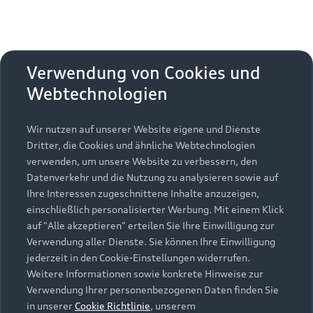
Zurück nach oben
Verwendung von Cookies und
Modelle
Webtechnologien
Kaufen & leasen
Alle Modelle
Wir nutzen auf unserer Website eigene und Dienste
Modelle vergleichen
Dritter, die Cookies und ähnliche Webtechnologien
Service & Zubehör
Neuwagensuche
verwenden, um unsere Website zu verbessern, den
Elektromodelle
Datenverkehr und die Nutzung zu analysieren sowie auf
Gebrauchtwagensuche
Support
Ihre Interessen zugeschnittene Inhalte anzuzeigen,
Saisonale Angebote
Plug-in-Hybride
einschließlich personalisierter Werbung. Mit einem Klick
Gebrauchtwagen
Audi Services
auf "Alle akzeptieren" erteilen Sie Ihre Einwilligung zur
Über Audi
Kundenservice
Finanzierung
Verwendung aller Dienste. Sie können Ihre Einwilligung
Garantie
jederzeit in den Cookie-Einstellungen widerrufen.
Händlersuche
Aktionen & Angebote
Weitere Informationen sowie konkrete Hinweise zur
Unternehmen
Audi digital services
Verwendung Ihrer personenbezogenen Daten finden Sie
Audi Code
Geschäftskunden
Karriere
in unserer
Cookie Richtlinie
, unserem
myAudi