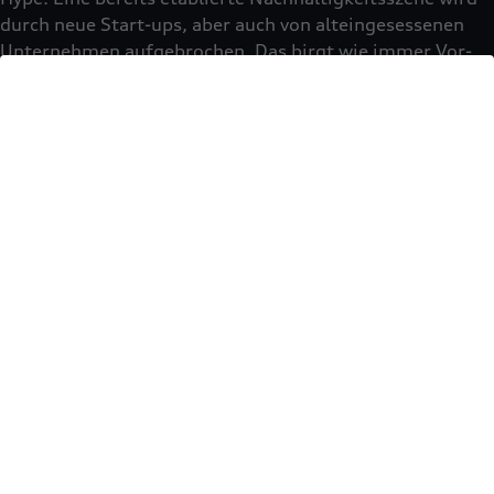
durch neue Start-ups, aber auch von alteingesessenen
Unternehmen aufgebrochen. Das birgt wie immer Vor-
und Nachteile. Diverse Communities sorgen auch für
diversere Diskussionen, und Ideen sowie Produkte haben
mehr Chancen, den Mainstream zu erreichen. Allerdings
halten nicht immer alle Produkte ihre Versprechen. Hier
müssen sich zeitnah valide Bewertungsmodelle
etablieren. Dennoch freut es mich sehr, dass Investoren
immer mehr Potenzial in nachhaltigen
Geschäftsmodellen sehen. Das war vor einigen Jahren
noch nicht der Fall.