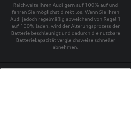
Reichweite Ihren Audi gern auf 100% auf und
fahren Sie möglichst direkt los. Wenn Sie Ihren
Audi jedoch regelmäßig abweichend von Regel 1
auf 100% laden, wird der Alterungsprozess der
Batterie beschleunigt und dadurch die nutzbare
Batteriekapazität vergleichsweise schneller
abnehmen.
Sie haben längere Standzeiten?
Achten Sie beim Abstellen des Fahrzeugs
möglichst auf einen Ladestand zwischen 30% und
80%.