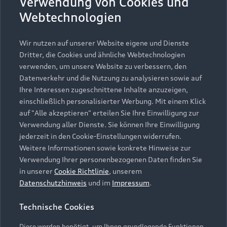
Verwendung von Cookies und
Webtechnologien
Zurück nach oben
Wir nutzen auf unserer Website eigene und Dienste
Modelle
Dritter, die Cookies und ähnliche Webtechnologien
verwenden, um unsere Website zu verbessern, den
Kaufen & leasen
Datenverkehr und die Nutzung zu analysieren sowie auf
Alle Modelle
Ihre Interessen zugeschnittene Inhalte anzuzeigen,
einschließlich personalisierter Werbung. Mit einem Klick
Modelle vergleichen
Service & Zubehör
Neuwagensuche
auf "Alle akzeptieren" erteilen Sie Ihre Einwilligung zur
Elektromodelle
Verwendung aller Dienste. Sie können Ihre Einwilligung
Gebrauchtwagensuche
Support
jederzeit in den Cookie-Einstellungen widerrufen.
Saisonale Angebote
Plug-in-Hybride
Weitere Informationen sowie konkrete Hinweise zur
Gebrauchtwagen
Audi Services
Verwendung Ihrer personenbezogenen Daten finden Sie
Über Audi
Kundenservice
Finanzierung
in unserer
Cookie Richtlinie
, unserem
Garantie
Datenschutzhinweis
und im
Impressum
.
Händlersuche
Aktionen & Angebote
Unternehmen
Audi digital services
Technische Cookies
Audi Code
Geschäftskunden
Karriere
myAudi
Diese werden benötigt, um Ihnen grundlegende Funktionen