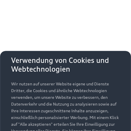
Erhalten Sie kostenfrei eine online
Fahrzeugbewertung und besprechen Sie alles
weitere mit Ihrem ausgewählten Audi Partner.
Jetzt kostenlos bewerten
Zurück nach oben
Verwendung von Cookies und
Webtechnologien
Modelle
Wir nutzen auf unserer Website eigene und Dienste
Kaufen & leasen
Alle Modelle
Dritter, die Cookies und ähnliche Webtechnologien
verwenden, um unsere Website zu verbessern, den
Modelle vergleichen
Service & Zubehör
Neuwagensuche
Datenverkehr und die Nutzung zu analysieren sowie auf
Elektromodelle
Ihre Interessen zugeschnittene Inhalte anzuzeigen,
Gebrauchtwagensuche
einschließlich personalisierter Werbung. Mit einem Klick
Support
Saisonale Angebote
Plug-in-Hybride
auf "Alle akzeptieren" erteilen Sie Ihre Einwilligung zur
Gebrauchtwagen
Verwendung aller Dienste. Sie können Ihre Einwilligung