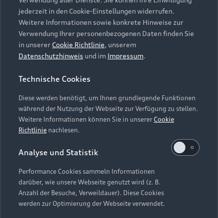
Audi Services
Über Audi
Kundenservice
jederzeit in den Cookie-Einstellungen widerrufen.
Finanzierung
Garantie
Weitere Informationen sowie konkrete Hinweise zur
Händlersuche
Aktionen & Angebote
Verwendung Ihrer personenbezogenen Daten finden Sie
Unternehmen
Audi digital services
in unserer
Cookie Richtlinie
, unserem
Audi Code
Geschäftskunden
Datenschutzhinweis
und im
Impressum
.
Karriere
myAudi
Häufige Fragen (FAQ)
Investor Relations
Technische Cookies
© 2026 AUDI AG. Alle Rechte vorbehalten
Audi Online Beratung
Presse & Media Center
Diese werden benötigt, um Ihnen grundlegende Funktionen
Impressum
Rechtliches
Hinweisgebersystem
Online-Terminvereinbarung
während der Nutzung der Webseite zur Verfügung zu stellen.
Datenschutz
Datenschutzinformation
Cookie-Einstellungen
Weitere Informationen können Sie in unserer
Cookie
Servicekontakt
Cookie-Richtlinie
Barrierefreiheit
Richtlinie
nachlesen.
Audi erleben
Digital Services Act
EU Data Act
Bordbuch & Bedienungsanleitungen
Analyse und Statistik
Newsletter
Verträge kündigen
Performance Cookies sammeln Informationen
Hinweis: Die aktuelle Darstellung und Anordnung der
darüber, wie unsere Webseite genutzt wird (z. B.
Vertrag widerrufen
Embleme am Fahrzeug bei allen Abbildungen auf dieser
Anzahl der Besuche, Verweildauer). Diese Cookies
Webseite kann abweichen.
werden zur Optimierung der Webseite verwendet.