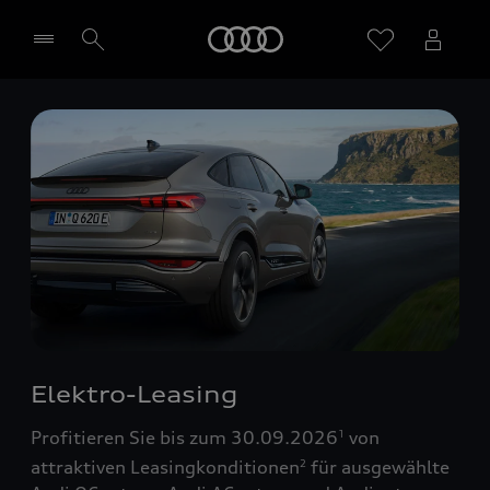
Startseite
Händler wählen
Elektro-Leasing
Profitieren Sie bis zum 30.09.2026
von
1
attraktiven Leasingkonditionen
für ausgewählte
2