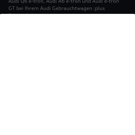
Audi Q6 e-tron, Audi A6 e-tron und Audi e-tron
GT bei Ihrem Audi Gebrauchtwagen :plus
Partner!
Mehr erfahren
Sie möchten Ihr Fahrzeug
verkaufen?