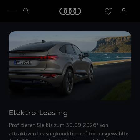
Startseite
Händler wählen
Elektro-Leasing
Profitieren Sie bis zum 30.09.2026
von
1
attraktiven Leasingkonditionen
für ausgewählte
2