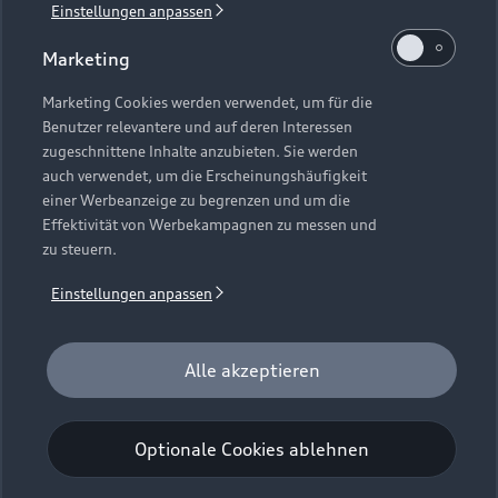
Einstellungen anpassen
1
Verlängerung vorbehalten.
Marketing
2
Ein Angebot der Audi Leasing, Zweigniederlassung der
Volkswagen Leasing GmbH, Gifhorner Straße 57, 38112
Marketing Cookies werden verwendet, um für die
Benutzer relevantere und auf deren Interessen
Braunschweig. Inkl. Überführungskosten. Bonität
zugeschnittene Inhalte anzubieten. Sie werden
vorausgesetzt. Gültig für Audi Q6 e-tron, Audi A6 e-tron und
auch verwendet, um die Erscheinungshäufigkeit
Audi e-tron GT (Audi Mietfahrzeuge und Werksdienstwagen)
einer Werbeanzeige zu begrenzen und um die
jeweils frühestens 2 Monate und spätestens 24 Monate nach
Effektivität von Werbekampagnen zu messen und
Erstzulassung. Max. Gesamtfahrleistung bei Vertragsbeginn:
zu steuern.
40.000 km. Für das Fahrzeugalter gilt als Stichtag das Datum
der Gebrauchtwagenleasingbestellung. Gültig vom
Einstellungen anpassen
01.07.2026 - 30.09.2026 (Gebrauchtwagenleasingbestellung,
Verlängerung vorbehalten), späteste Ummeldung 01.12.2026.
Für private und gewerbliche Einzelabnehmer. Beispielhafte
Alle akzeptieren
Fahrzeugabbildung kann Sonderausstattungen zeigen. Alle
Angaben basieren auf den Merkmalen des deutschen Marktes.
Optionale Cookies ablehnen
Kombinierbarkeit mit anderen Angeboten auf Anfrage.