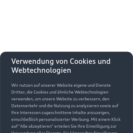
Erhalten Sie kostenfrei eine online
Fahrzeugbewertung und besprechen Sie alles
weitere mit Ihrem ausgewählten Audi Partner.
Jetzt kostenlos bewerten
Zurück nach oben
Verwendung von Cookies und
Webtechnologien
Modelle
Wir nutzen auf unserer Website eigene und Dienste
Kaufen & leasen
Alle Modelle
Dritter, die Cookies und ähnliche Webtechnologien
verwenden, um unsere Website zu verbessern, den
Modelle vergleichen
Service & Zubehör
Neuwagensuche
Datenverkehr und die Nutzung zu analysieren sowie auf
Elektromodelle
Ihre Interessen zugeschnittene Inhalte anzuzeigen,
Gebrauchtwagensuche
einschließlich personalisierter Werbung. Mit einem Klick
Support
Saisonale Angebote
Plug-in-Hybride
auf "Alle akzeptieren" erteilen Sie Ihre Einwilligung zur
Gebrauchtwagen
Verwendung aller Dienste. Sie können Ihre Einwilligung