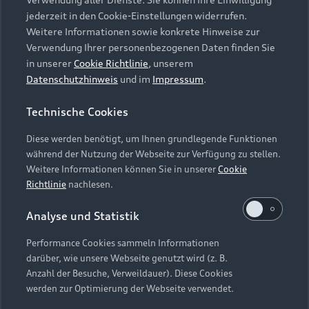
Audi Services
Über Audi
Kundenservice
jederzeit in den Cookie-Einstellungen widerrufen.
Finanzierung
Garantie
Weitere Informationen sowie konkrete Hinweise zur
Händlersuche
Aktionen & Angebote
Verwendung Ihrer personenbezogenen Daten finden Sie
Unternehmen
Audi digital services
in unserer
Cookie Richtlinie
, unserem
Audi Code
Geschäftskunden
Datenschutzhinweis
und im
Impressum
.
Karriere
myAudi
Häufige Fragen (FAQ)
Investor Relations
Technische Cookies
© 2026 AUDI AG. Alle Rechte vorbehalten
Audi Online Beratung
Presse & Media Center
Diese werden benötigt, um Ihnen grundlegende Funktionen
Impressum
Rechtliches
Hinweisgebersystem
Online-Terminvereinbarung
während der Nutzung der Webseite zur Verfügung zu stellen.
Datenschutz
Datenschutzinformation
Cookie-Einstellungen
Weitere Informationen können Sie in unserer
Cookie
Servicekontakt
Cookie-Richtlinie
Barrierefreiheit
Richtlinie
nachlesen.
Audi erleben
Digital Services Act
EU Data Act
Bordbuch & Bedienungsanleitungen
Analyse und Statistik
Newsletter
Verträge kündigen
Performance Cookies sammeln Informationen
Hinweis: Die aktuelle Darstellung und Anordnung der
darüber, wie unsere Webseite genutzt wird (z. B.
Vertrag widerrufen
Embleme am Fahrzeug bei allen Abbildungen auf dieser
Anzahl der Besuche, Verweildauer). Diese Cookies
Webseite kann abweichen.
werden zur Optimierung der Webseite verwendet.