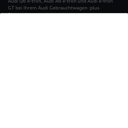
Audi Q6 e-tron, Audi A6 e-tron und Audi e-tron
GT bei Ihrem Audi Gebrauchtwagen :plus
Partner!
Mehr erfahren
Sie möchten Ihr Fahrzeug
verkaufen?