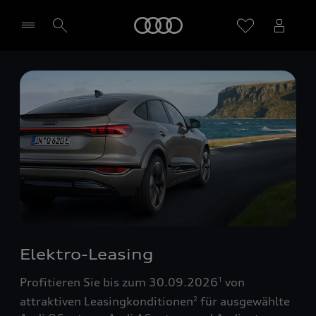
Startseite
Händler wählen
Elektro-Leasing
Profitieren Sie bis zum 30.09.2026
von
1
attraktiven Leasingkonditionen
für ausgewählte
2