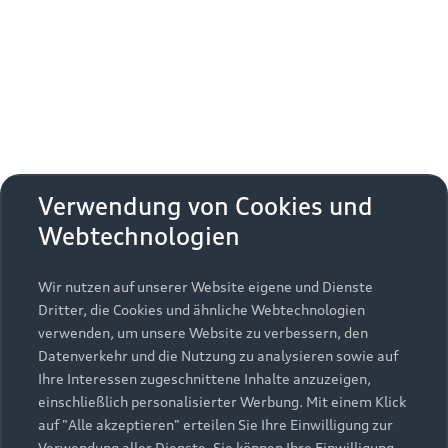
Erhalten Sie kostenfrei eine online
Fahrzeugbewertung und besprechen Sie alles
weitere mit Ihrem ausgewählten Audi Partner.
Jetzt kostenlos bewerten
Zurück nach oben
Verwendung von Cookies und
Webtechnologien
Modelle
Wir nutzen auf unserer Website eigene und Dienste
Kaufen & leasen
Alle Modelle
Dritter, die Cookies und ähnliche Webtechnologien
verwenden, um unsere Website zu verbessern, den
Modelle vergleichen
Service & Zubehör
Neuwagensuche
Datenverkehr und die Nutzung zu analysieren sowie auf
Elektromodelle
Ihre Interessen zugeschnittene Inhalte anzuzeigen,
Gebrauchtwagensuche
einschließlich personalisierter Werbung. Mit einem Klick
Support
Saisonale Angebote
Plug-in-Hybride
auf "Alle akzeptieren" erteilen Sie Ihre Einwilligung zur
Gebrauchtwagen
Verwendung aller Dienste. Sie können Ihre Einwilligung