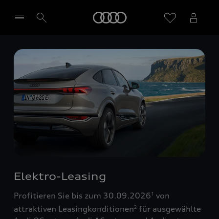
Startseite
Händler wählen
Elektro-Leasing
Profitieren Sie bis zum 30.09.2026
von
1
attraktiven Leasingkonditionen
für ausgewählte
2