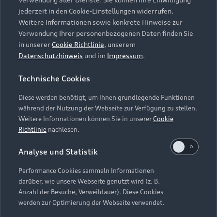
Audi Services
Über Audi
Kundenservice
jederzeit in den Cookie-Einstellungen widerrufen.
Finanzierung
Garantie
Weitere Informationen sowie konkrete Hinweise zur
Händlersuche
Aktionen & Angebote
Verwendung Ihrer personenbezogenen Daten finden Sie
Unternehmen
Audi digital services
in unserer
Cookie Richtlinie
, unserem
Audi Code
Geschäftskunden
Datenschutzhinweis
und im
Impressum
.
Karriere
myAudi
Häufige Fragen (FAQ)
Investor Relations
Technische Cookies
© 2026 AUDI AG. Alle Rechte vorbehalten
Audi Online Beratung
Presse & Media Center
Diese werden benötigt, um Ihnen grundlegende Funktionen
Impressum
Rechtliches
Hinweisgebersystem
Online-Terminvereinbarung
während der Nutzung der Webseite zur Verfügung zu stellen.
Datenschutz
Datenschutzinformation
Cookie-Einstellungen
Weitere Informationen können Sie in unserer
Cookie
Servicekontakt
Cookie-Richtlinie
Barrierefreiheit
Richtlinie
nachlesen.
Audi erleben
Digital Services Act
EU Data Act
Bordbuch & Bedienungsanleitungen
Analyse und Statistik
Newsletter
Verträge kündigen
Performance Cookies sammeln Informationen
Hinweis: Die aktuelle Darstellung und Anordnung der
darüber, wie unsere Webseite genutzt wird (z. B.
Vertrag widerrufen
Embleme am Fahrzeug bei allen Abbildungen auf dieser
Anzahl der Besuche, Verweildauer). Diese Cookies
Webseite kann abweichen.
werden zur Optimierung der Webseite verwendet.