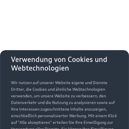
Erhalten Sie kostenfrei eine online
Fahrzeugbewertung und besprechen Sie alles
weitere mit Ihrem ausgewählten Audi Partner.
Jetzt kostenlos bewerten
Zurück nach oben
Verwendung von Cookies und
Webtechnologien
Modelle
Wir nutzen auf unserer Website eigene und Dienste
Kaufen & leasen
Alle Modelle
Dritter, die Cookies und ähnliche Webtechnologien
verwenden, um unsere Website zu verbessern, den
Modelle vergleichen
Service & Zubehör
Neuwagensuche
Datenverkehr und die Nutzung zu analysieren sowie auf
Elektromodelle
Ihre Interessen zugeschnittene Inhalte anzuzeigen,
Gebrauchtwagensuche
einschließlich personalisierter Werbung. Mit einem Klick
Support
Saisonale Angebote
Plug-in-Hybride
auf "Alle akzeptieren" erteilen Sie Ihre Einwilligung zur
Gebrauchtwagen
Verwendung aller Dienste. Sie können Ihre Einwilligung