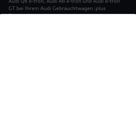
Audi Q6 e-tron, Audi A6 e-tron und Audi e-tron
GT bei Ihrem Audi Gebrauchtwagen :plus
Partner!
Mehr erfahren
Sie möchten Ihr Fahrzeug
verkaufen?