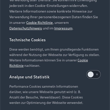
Audi Services
Über Audi
Kundenservice
jederzeit in den Cookie-Einstellungen widerrufen.
Finanzierung
Garantie
Weitere Informationen sowie konkrete Hinweise zur
Händlersuche
Aktionen & Angebote
Verwendung Ihrer personenbezogenen Daten finden Sie
Unternehmen
Audi digital services
in unserer
Cookie Richtlinie
, unserem
Audi Code
Geschäftskunden
Datenschutzhinweis
und im
Impressum
.
Karriere
myAudi
Häufige Fragen (FAQ)
Investor Relations
Technische Cookies
© 2026 AUDI AG. Alle Rechte vorbehalten
Audi Online Beratung
Presse & Media Center
Diese werden benötigt, um Ihnen grundlegende Funktionen
Impressum
Rechtliches
Hinweisgebersystem
Online-Terminvereinbarung
während der Nutzung der Webseite zur Verfügung zu stellen.
Datenschutz
Datenschutzinformation
Cookie-Einstellungen
Weitere Informationen können Sie in unserer
Cookie
Servicekontakt
Cookie-Richtlinie
Barrierefreiheit
Richtlinie
nachlesen.
Audi erleben
Digital Services Act
EU Data Act
Bordbuch & Bedienungsanleitungen
Analyse und Statistik
Newsletter
Verträge kündigen
Performance Cookies sammeln Informationen
Hinweis: Die aktuelle Darstellung und Anordnung der
darüber, wie unsere Webseite genutzt wird (z. B.
Vertrag widerrufen
Embleme am Fahrzeug bei allen Abbildungen auf dieser
Anzahl der Besuche, Verweildauer). Diese Cookies
Webseite kann abweichen.
werden zur Optimierung der Webseite verwendet.