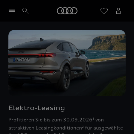
Startseite
Händler wählen
Elektro-Leasing
Profitieren Sie bis zum 30.09.2026
von
1
attraktiven Leasingkonditionen
für ausgewählte
2